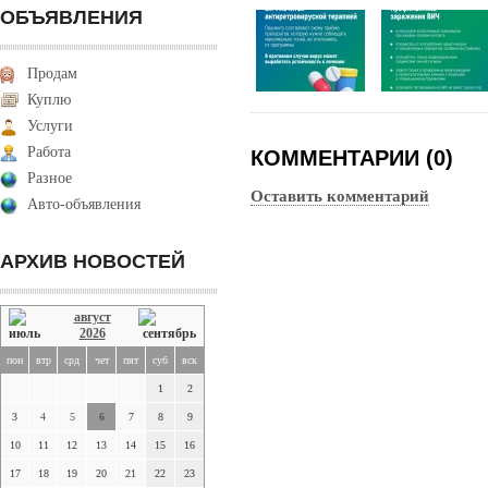
ОБЪЯВЛЕНИЯ
Продам
Куплю
Услуги
Работа
КОММЕНТАРИИ (0)
Разное
Оставить комментарий
Авто-объявления
АРХИВ НОВОСТЕЙ
август
2026
пон
втр
срд
чет
пят
суб
вск
1
2
3
4
5
6
7
8
9
10
11
12
13
14
15
16
17
18
19
20
21
22
23