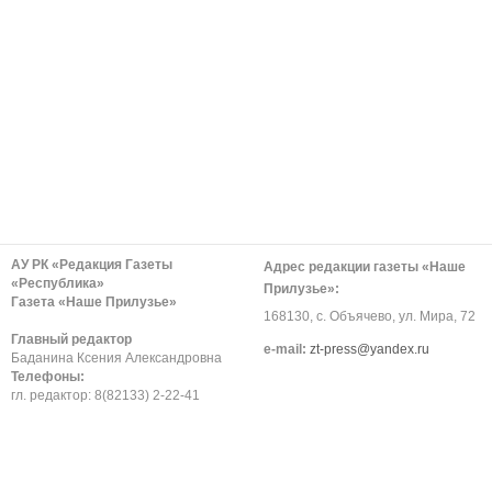
АУ РК «Редакция Газеты
Адрес редакции газеты «Наше
«Республика»
Прилузье»:
Газета «Наше Прилузье»
168130, с. Объячево, ул. Мира, 72
Главный редактор
е-mail:
zt-press@yandex.ru
Баданина Ксения Александровна
Телефоны:
гл. редактор: 8(82133) 2-22-41