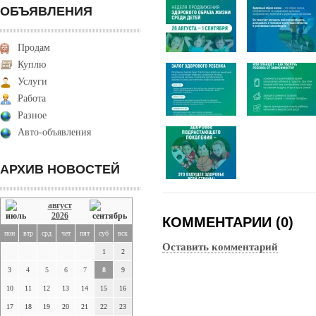
ОБЪЯВЛЕНИЯ
Продам
Куплю
Услуги
Работа
Разное
Авто-объявления
АРХИВ НОВОСТЕЙ
август
2026
КОММЕНТАРИИ (0)
пон
втр
срд
чет
пят
суб
вск
Оставить комментарий
1
2
3
4
5
6
7
8
9
10
11
12
13
14
15
16
17
18
19
20
21
22
23