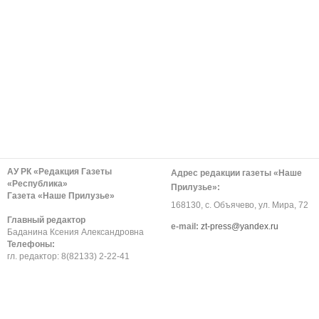
АУ РК «Редакция Газеты
Адрес редакции газеты «Наше
«Республика»
Прилузье»:
Газета «Наше Прилузье»
168130, с. Объячево, ул. Мира, 72
Главный редактор
е-mail:
zt-press@yandex.ru
Баданина Ксения Александровна
Телефоны:
гл. редактор: 8(82133) 2-22-41