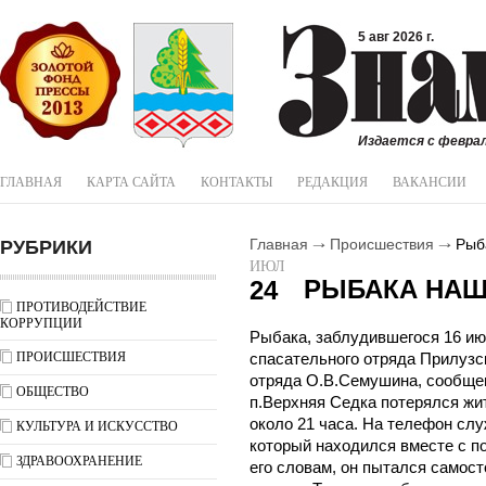
5 авг 2026 г.
Издается с феврал
ГЛАВНАЯ
КАРТА САЙТА
КОНТАКТЫ
РЕДАКЦИЯ
ВАКАНСИИ
РУБРИКИ
Главная
Происшествия
Рыб
ИЮЛ
РЫБАКА НА
24
ПРОТИВОДЕЙСТВИЕ
КОРРУПЦИИ
Рыбака, заблудившегося 16 ию
ПРОИСШЕСТВИЯ
спасательного отряда Прилузс
отряда О.В.Семушина, сообщен
ОБЩЕСТВО
п.Верхняя Седка потерялся жит
около 21 часа. На телефон сл
КУЛЬТУРА И ИСКУССТВО
который находился вместе с п
ЗДРАВООХРАНЕНИЕ
его словам, он пытался самост