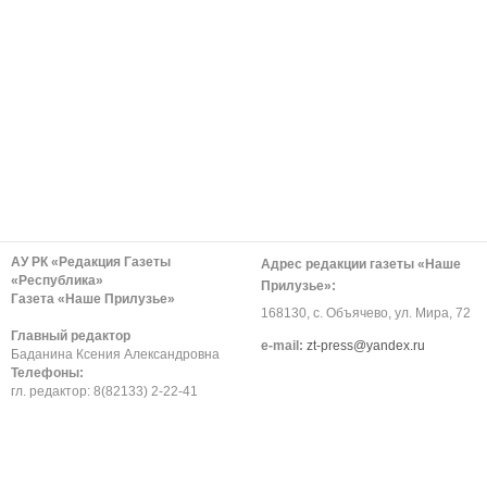
АУ РК «Редакция Газеты
Адрес редакции газеты «Наше
«Республика»
Прилузье»:
Газета «Наше Прилузье»
168130, с. Объячево, ул. Мира, 72
Главный редактор
е-mail:
zt-press@yandex.ru
Баданина Ксения Александровна
Телефоны:
гл. редактор: 8(82133) 2-22-41