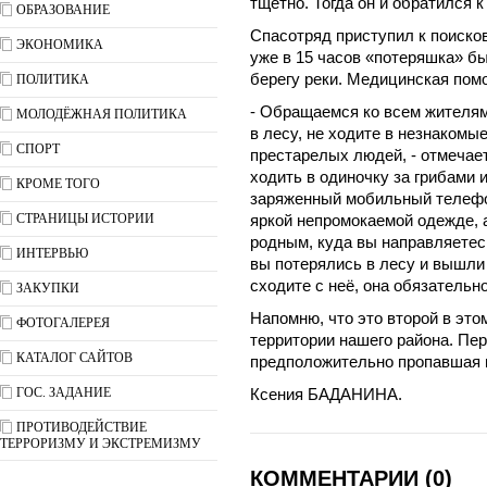
тщетно. Тогда он и обратился 
ОБРАЗОВАНИЕ
Спасотряд приступил к поиско
ЭКОНОМИКА
уже в 15 часов «потеряшка» б
берегу реки. Медицинская пом
ПОЛИТИКА
- Обращаемся ко всем жителям
МОЛОДЁЖНАЯ ПОЛИТИКА
в лесу, не ходите в незнакомые
СПОРТ
престарелых людей, - отмечае
ходить в одиночку за грибами 
КРОМЕ ТОГО
заряженный мобильный телефон
СТРАНИЦЫ ИСТОРИИ
яркой непромокаемой одежде, 
родным, куда вы направляетесь
ИНТЕРВЬЮ
вы потерялись в лесу и вышли 
сходите с неё, она обязательн
ЗАКУПКИ
Напомню, что это второй в это
ФОТОГАЛЕРЕЯ
территории нашего района. Пер
КАТАЛОГ САЙТОВ
предположительно пропавшая в 
ГОС. ЗАДАНИЕ
Ксения БАДАНИНА.
ПРОТИВОДЕЙСТВИЕ
ТЕРРОРИЗМУ И ЭКСТРЕМИЗМУ
КОММЕНТАРИИ (0)