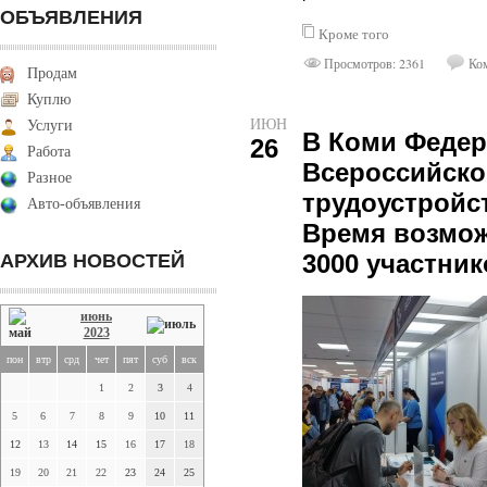
ОБЪЯВЛЕНИЯ
Кроме того
Просмотров: 2361
Ком
Продам
Куплю
ИЮН
Услуги
В Коми Федер
26
Работа
Всероссийско
Разное
трудоустройс
Авто-объявления
Время возмож
3000 участник
АРХИВ НОВОСТЕЙ
июнь
2023
пон
втр
срд
чет
пят
суб
вск
1
2
3
4
5
6
7
8
9
10
11
12
13
14
15
16
17
18
19
20
21
22
23
24
25