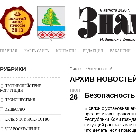
6 августа 2026 г.
Издается с феврал
ГЛАВНАЯ
КАРТА САЙТА
КОНТАКТЫ
РЕДАКЦИЯ
ВАКАНСИИ
РУБРИКИ
Главная
Архив новостей
АРХИВ НОВОСТЕ
ПРОТИВОДЕЙСТВИЕ
ИЮН
КОРРУПЦИИ
Безопасность
26
ПРОИСШЕСТВИЯ
В связи с установившей
ОБЩЕСТВО
предпочитают проводить
Республики Коми гражд
КУЛЬТУРА И ИСКУССТВО
ситуаций рассказывает о
ЗДРАВООХРАНЕНИЕ
что делать, если помощ