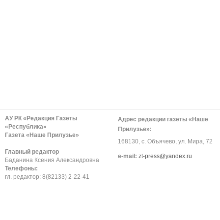
АУ РК «Редакция Газеты
Адрес редакции газеты «Наше
«Республика»
Прилузье»:
Газета «Наше Прилузье»
168130, с. Объячево, ул. Мира, 72
Главный редактор
е-mail:
zt-press@yandex.ru
Баданина Ксения Александровна
Телефоны:
гл. редактор: 8(82133) 2-22-41