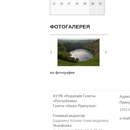
25
26
27
28
29
30
31
ФОТОГАЛЕРЕЯ
все фотографии
АУ РК «Редакция Газеты
Адрес
«Республика»
Прилу
Газета «Наше Прилузье»
168130
Главный редактор
е-mail
Баданина Ксения Александровна
Телефоны: