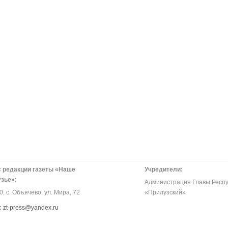
 редакции газеты «Наше
Учредители:
зье»:
Администрация Главы Респу
, с. Объячево, ул. Мира, 72
«Прилузский»
:
zt-press@yandex.ru