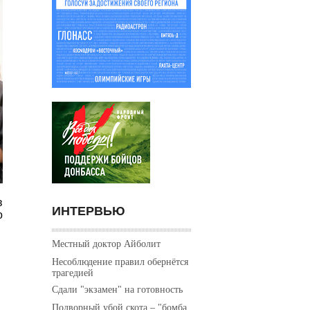
в
ИНТЕРВЬЮ
о
Местный доктор Айболит
Несоблюдение правил обернётся
трагедией
Сдали "экзамен" на готовность
Подворный убой скота – "бомба