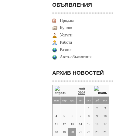
ОБЪЯВЛЕНИЯ
Продам
Куплю
Услуги
Работа
Разное
Авто-объявления
АРХИВ НОВОСТЕЙ
май
2026
пон
втр
срд
чет
пят
суб
вск
1
2
3
4
5
6
7
8
9
10
11
12
13
14
15
16
17
18
19
20
21
22
23
24