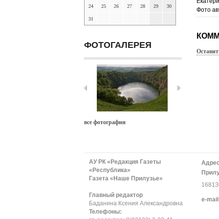
Екатер
24
25
26
27
28
29
30
Фото ав
31
КОММ
ФОТОГАЛЕРЕЯ
Оставит
все фотографии
АУ РК «Редакция Газеты
Адрес
«Республика»
Прилу
Газета «Наше Прилузье»
168130
Главный редактор
е-mail
Баданина Ксения Александровна
Телефоны: