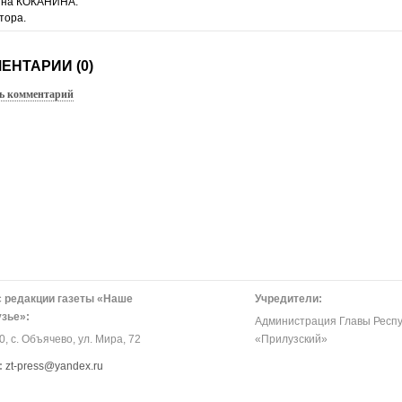
ина КОКАНИНА.
тора.
ЕНТАРИИ (0)
ь комментарий
 редакции газеты «Наше
Учредители:
зье»:
Администрация Главы Респу
, с. Объячево, ул. Мира, 72
«Прилузский»
:
zt-press@yandex.ru