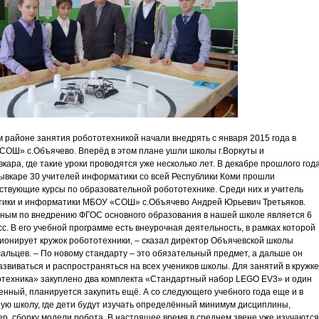
 районе занятия робототехникой начали внедрять с января 2015 года в
ОШ» с.Объячево. Вперёд в этом плане ушли школы г.Воркуты и
вкара, где такие уроки проводятся уже несколько лет. В декабре прошлого год
тывкаре 30 учителей информатики со всей Республики Коми прошли
ствующие курсы по образовательной робототехнике. Среди них и учитель
тики и информатики МБОУ «СОШ» с.Объячево Андрей Юрьевич Третьяков.
ным по внедрению ФГОС основного образования в нашей школе является 6
сс. В его учебной программе есть внеурочная деятельность, в рамках которой
ионирует кружок робототехники, – сказал директор Объячевской школы
альцев. – По новому стандарту – это обязательный предмет, а дальше он
азвиваться и распространяться на всех учеников школы. Для занятий в кружке
техника» закуплено два комплекта «Стандартный набор LEGO EV3» и один
нный, планируется закупить ещё. А со следующего учебного года еще и в
ую школу, где дети будут изучать определённый минимум дисциплины,
р, сборку модели робота. В настоящее время в среднем звене уже изучаются