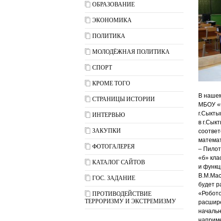
ОБРАЗОВАНИЕ
ЭКОНОМИКА
ПОЛИТИКА
МОЛОДЁЖНАЯ ПОЛИТИКА
СПОРТ
КРОМЕ ТОГО
В нашем
СТРАНИЦЫ ИСТОРИИ
МБОУ «С
г.Сыкты
ИНТЕРВЬЮ
в г.Сык
ЗАКУПКИ
соответ
матема
ФОТОГАЛЕРЕЯ
– Пилот
«б» кла
КАТАЛОГ САЙТОВ
и функц
В.М.Мас
ГОС. ЗАДАНИЕ
будет р
«Робото
ПРОТИВОДЕЙСТВИЕ
ТЕРРОРИЗМУ И ЭКСТРЕМИЗМУ
расшире
начальн
наприме