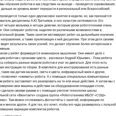
мы обучения роботов и как следствие на выходе – проводятся соревнования.
 дальше их уровень может перерасти в региональный или Всероссийский.
проводится только одно двухчасовое занятие в неделю, но, как признаётся
ватель дисциплины А.Ю.Третьяков, и оно зачастую затягивается. Его
т четыре мальчика и четыре девочки, которым уроки робототехники очень
я. Они собирают роботов, наделяя их различными возможностями в
ательной форме. Такие занятия мотивируют ребят на дальнейшее изучение
 направления, а также прилегающих к ней дисциплин. При этом дети своими
 видят результаты своих усилий, что делает обучение более интересным и
тивным.
чески у ребят формируется инженерное мышление. Они имеют дело с
им роботом с органами чувств, - рассказал Андрей Юрьевич. - Пока ребята
сь собирать разные модели роботов и учат их двигаться. Для этого есть
ая инструкция по сборке. В комплекте для конструирования есть разные
, такие как датчик касания, света и цвета, инфракрасный маяк и другие,
 позволяют «оживить» робота. А с помощью специальных компьютерных
м ребята заставляют его реагировать на те или иные действия. А затем мы с
оверяем свои машины в действии на оборудованном площадке-столе,
 сделали своими руками и с помощью учителя технологии школы.
льной сети «Вконтакте» создана группа «Робототехника МБОУ «СОШ»
ево». Там можно отслеживать фотоотчёты с занятий, информацию по
м и многое другое. А для тех, кто хочет, чтобы его чадо развивалось с пользой
домашние вариации комплектов роботов.