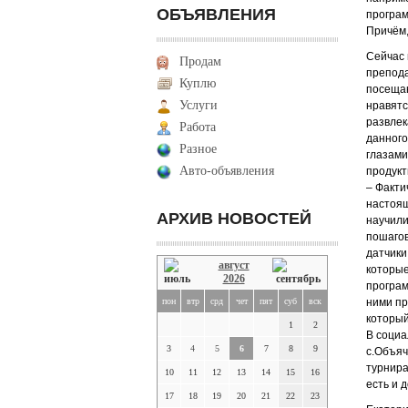
ОБЪЯВЛЕНИЯ
програм
Причём,
Сейчас 
Продам
препода
Куплю
посещаю
Услуги
нравятс
развлек
Работа
данного
Разное
глазами
Авто-объявления
продук
– Факти
настоящ
АРХИВ НОВОСТЕЙ
научили
пошагов
датчики
август
которые
2026
програм
пон
втр
срд
чет
пят
суб
вск
ними пр
который
1
2
В социа
3
4
5
6
7
8
9
с.Объяч
турнира
10
11
12
13
14
15
16
есть и 
17
18
19
20
21
22
23