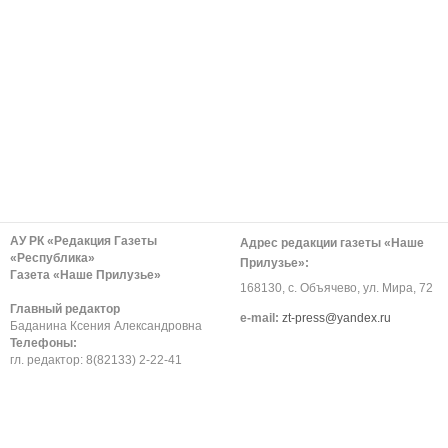
АУ РК «Редакция Газеты
Адрес редакции газеты «Наше
«Республика»
Прилузье»:
Газета «Наше Прилузье»
168130, с. Объячево, ул. Мира, 72
Главный редактор
е-mail:
zt-press@yandex.ru
Баданина Ксения Александровна
Телефоны:
гл. редактор: 8(82133) 2-22-41