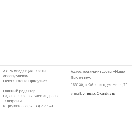
АУ РК «Редакция Газеты
Адрес редакции газеты «Наше
«Республика»
Прилузье»:
Газета «Наше Прилузье»
168130, с. Объячево, ул. Мира, 72
Главный редактор
е-mail:
zt-press@yandex.ru
Баданина Ксения Александровна
Телефоны:
гл. редактор: 8(82133) 2-22-41