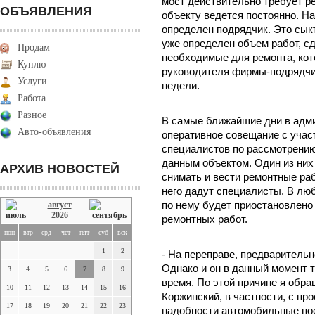
мост действительно требует ре
ОБЪЯВЛЕНИЯ
объекту ведется постоянно. На 
определен подрядчик. Это сы
уже определен объем работ, сд
Продам
необходимые для ремонта, кот
Куплю
руководителя фирмы-подрядчик
Услуги
недели.
Работа
Разное
В самые ближайшие дни в адми
Авто-объявления
оперативное совещание с учас
специалистов по рассмотрению
данным объектом. Один из них
АРХИВ НОВОСТЕЙ
снимать и вести ремонтные ра
него дадут специалисты. В лю
август
по нему будет приостановлено 
2026
ремонтных работ.
пон
втр
срд
чет
пят
суб
вск
1
2
- На переправе, предварительно
Однако и он в данный момент т
3
4
5
6
7
8
9
время. По этой причине я обр
10
11
12
13
14
15
16
Коржинский, в частности, с пр
17
18
19
20
21
22
23
надобности автомобильные пое