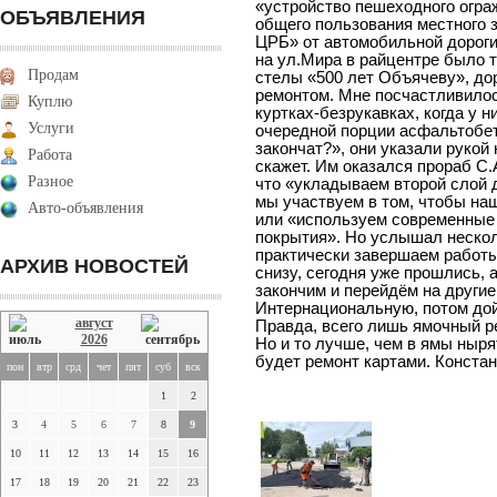
«устройство пешеходного огра
ОБЪЯВЛЕНИЯ
общего пользования местного
ЦРБ» от автомобильной дорог
на ул.Мира в райцентре было т
Продам
стелы «500 лет Объячеву», д
ремонтом. Мне посчастливилос
Куплю
куртках-безрукавках, когда у 
Услуги
очередной порции асфальтобет
закончат?», они указали рукой 
Работа
скажет. Им оказался прораб С.
Разное
что «укладываем второй слой 
мы участвуем в том, чтобы на
Авто-объявления
или «используем современные 
покрытия». Но услышал нескол
практически завершаем работы,
АРХИВ НОВОСТЕЙ
снизу, сегодня уже прошлись, 
закончим и перейдём на други
Интернациональную, потом дой
август
Правда, всего лишь ямочный ре
2026
Но и то лучше, чем в ямы нырят
будет ремонт картами. Конста
пон
втр
срд
чет
пят
суб
вск
1
2
3
4
5
6
7
8
9
10
11
12
13
14
15
16
17
18
19
20
21
22
23