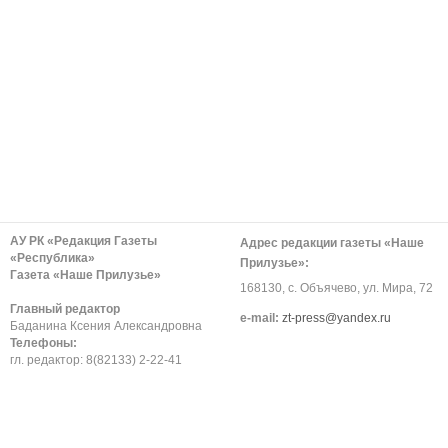
АУ РК «Редакция Газеты
Адрес редакции газеты «Наше
«Республика»
Прилузье»:
Газета «Наше Прилузье»
168130, с. Объячево, ул. Мира, 72
Главный редактор
е-mail:
zt-press@yandex.ru
Баданина Ксения Александровна
Телефоны:
гл. редактор: 8(82133) 2-22-41