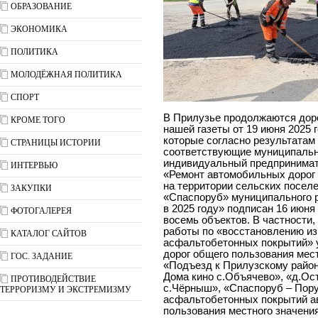
ОБРАЗОВАНИЕ
ЭКОНОМИКА
ПОЛИТИКА
МОЛОДЁЖНАЯ ПОЛИТИКА
СПОРТ
В Прилузье продолжаются дор
КРОМЕ ТОГО
нашей газеты от 19 июня 2025 
которые согласно результатам
СТРАНИЦЫ ИСТОРИИ
соответствующие муниципальны
индивидуальный предпринимате
ИНТЕРВЬЮ
«Ремонт автомобильных дорог 
на территории сельских посел
ЗАКУПКИ
«Спаспоруб» муниципального 
в 2025 году» подписан 16 июня 
ФОТОГАЛЕРЕЯ
восемь объектов. В частности
работы по «восстановлению и
КАТАЛОГ САЙТОВ
асфальтобетонных покрытий» 
дорог общего пользования мест
ГОС. ЗАДАНИЕ
«Подъезд к Прилузскому район
Дома кино с.Объячево», «д.Ос
ПРОТИВОДЕЙСТВИЕ
с.Чёрныш», «Спаспоруб – Пору
ТЕРРОРИЗМУ И ЭКСТРЕМИЗМУ
асфальтобетонных покрытий а
пользования местного значени