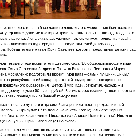
нью прошлого года на базе данного дошкольного учреждения был проведён
 «Супер папа», участие в котором приняли папы воспитанников детсада. Это
рвая ласточка. И она оказалась удачной, так как конкурс прошёл на «ура!».
ыл организован конкурс среди пап – представителей детских садов
ра. Победителем его стал Юрий Савельев, который представлял детский сад
ок».
ной текущего года воспитатели Детского сада №8 общеразвивающего вида
ево: Ольга Сергеевна Андреева, Татьяна Витальевна Леканова и Мария
вна Москаленко подготовили проект «Мой папа – самый лучший». Он был
ен на республиканский конкурс грантовой поддержки инновационных
в дошкольного образования «Детский мир: идеи, открытия, находки» и
 поддержку в сумме 50 тысяч рублей. В рамках реализации данного проекта и
анизован прошедший районный конкурс пап.
ься за звание лучшего отца семейства решили шесть представителей
 половины Прилузья: Пётр Леоненко (п.Усть-Лопъю), Альберт Черных
ево), Анатолий Костромин (с.Прокопьевка), Андрей Попов (с.Летка), Николай
 (с.Ношуль) и Юрий Савельев (с.Объячево).
ило начало мероприятия выступление воспитанников детского сада
й ключик». Они выразительно прочли стихи о папе и спели песню. Ну, а