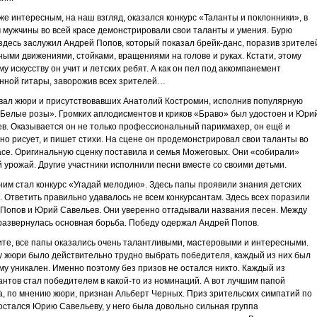
е интересным, на наш взгляд, оказался конкурс «Таланты и поклонники», в
 мужчины во всей красе демонстрировали свои таланты и умения. Бурю
здесь заслужил Андрей Попов, который показал брейк-данс, поразив зрителе
ыми движениями, стойками, вращениями на голове и руках. Кстати, этому
му искусству он учит и летских ребят. А как он пел под аккомпанемент
нной гитары, заворожив всех зрителей…
ал жюри и присутствовавших Анатолий Костромин, исполнив популярную
Белые розы». Громких аплодисментов и криков «Браво» был удостоен и Юри
в. Оказывается он не только профессиональный парикмахер, он ещё и
но рисует, и пишет стихи. На сцене он продемонстрировал свои таланты во
асе. Оригинальную сценку поставила и семья Можеговых. Они «собирали»
 урожай. Другие участники исполнили песни вместе со своими детьми.
им стал конкурс «Угадай мелодию». Здесь папы проявили знания детских
. Ответить правильно удавалось не всем конкурсантам. Здесь всех поразили
Попов и Юрий Савельев. Они уверенно отгадывали названия песен. Между
развернулась основная борьба. Победу одержал Андрей Попов.
ите, все папы оказались очень талантливыми, мастеровыми и интересными.
 жюри было действительно трудно выбрать победителя, каждый из них был
му уникален. Именно поэтому без призов не остался никто. Каждый из
антов стал победителем в какой-то из номинаций. А вот лучшим папой
а, по мнению жюри, признан Альберт Черных. Приз зрительских симпатий по
остался Юрию Савельеву, у него была довольно сильная группа