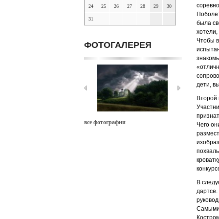
соревно
24
25
26
27
28
29
30
Поболет
31
была св
хотели,
Чтобы в
ФОТОГАЛЕРЕЯ
испытан
знакомы
«отличн
сопрово
дети, в
Второй 
Участни
признат
все фотографии
Чего он
размест
изобраз
похвалы
кроватк
конкурс
В следу
дартсе.
руковод
Самыми 
Костро