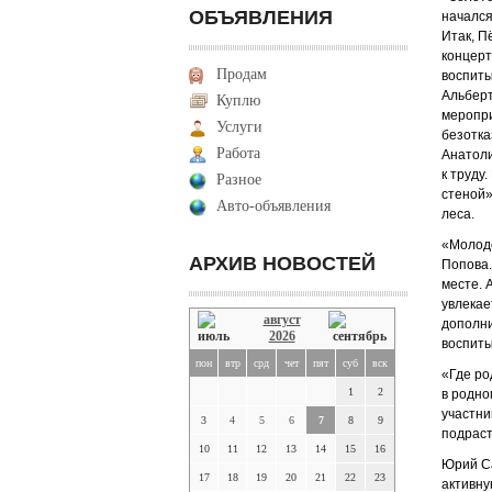
ОБЪЯВЛЕНИЯ
начался
Итак, П
концерт
Продам
воспиты
Альберт
Куплю
меропри
Услуги
безотка
Работа
Анатоли
к труду
Разное
стеной»
Авто-объявления
леса.
«Молодо
АРХИВ НОВОСТЕЙ
Попова.
месте. 
увлекае
август
дополни
2026
воспит
пон
втр
срд
чет
пят
суб
вск
«Где ро
1
2
в родно
участни
3
4
5
6
7
8
9
подраст
10
11
12
13
14
15
16
Юрий Са
17
18
19
20
21
22
23
активну