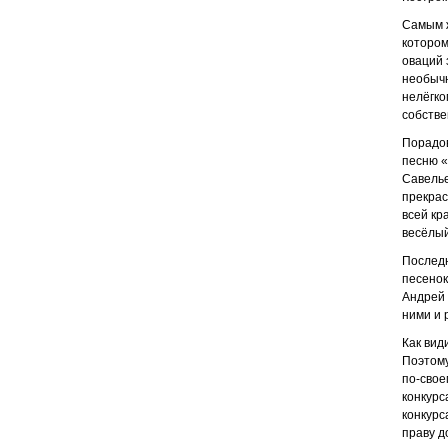
Самым ж
котором
оваций 
необычн
нелёгко
собстве
Порадов
песню «
Савелье
прекрас
всей кр
весёлый
Последн
песенок
Андрей 
ними и 
Как вид
Поэтому
по-свое
конкурс
конкурс
праву д