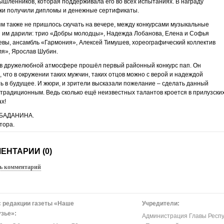
шленников, которая поддерживала его во всех испытаниях. В награду
ки получили дипломы и денежные сертификаты.
м также не пришлось скучать на вечере, между конкурсами музыкальные
 им дарили: трио «Добры молодцы», Надежда Лобанова, Елена и Софья
вы, ансамбль «Гармония», Алексей Тимушев, хореографический коллектив
я», Ярослав Шубин.
 в дружелюбной атмосфере прошёл первый районный конкурс пап. Он
, что в окружении таких мужчин, таких отцов можно с верой и надеждой
ь в будущее. И жюри, и зрители высказали пожелание – сделать данный
 традиционным. Ведь сколько ещё неизвестных талантов кроется в прилузски
х!
 БАДАНИНА.
тора.
ЕНТАРИИ (0)
ь комментарий
 редакции газеты «Наше
Учредители:
зье»:
Администрация Главы Респу