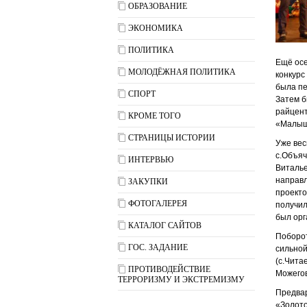
ОБРАЗОВАНИЕ
ЭКОНОМИКА
ПОЛИТИКА
Ещё осе
МОЛОДЁЖНАЯ ПОЛИТИКА
конкурс
была пе
СПОРТ
Затем б
райцент
КРОМЕ ТОГО
«Малыш
СТРАНИЦЫ ИСТОРИИ
Уже вес
с.Объяч
ИНТЕРВЬЮ
Виталье
направл
ЗАКУПКИ
проекто
ФОТОГАЛЕРЕЯ
получил
был орг
КАТАЛОГ САЙТОВ
Поборот
ГОС. ЗАДАНИЕ
сильной
(с.Чита
ПРОТИВОДЕЙСТВИЕ
Можегов
ТЕРРОРИЗМУ И ЭКСТРЕМИЗМУ
Предвар
«Золото