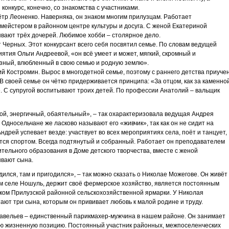
 конкурс, конечно, со знакомства с участниками.
ётр Леоненко. Наверняка, он знаком многим прилузцам. Работает
мейстером в районном центре культуры и досуга. С женой Екатериной
вают трёх дочерей. Любимое хобби – столярное дело.
 Черных. Этот конкурсант всего себя посвятил семье. По словам ведущей
ятия Ольги Андреевой, «он всё умеет и может, мягкий, скромный и
зный, влюбленный в свою семью и родную землю».
й Костромин. Вырос в многодетной семье, поэтому с раннего детства приуче
. В своей семье он чётко придерживается принципа: «За отцом, как за каменно
. С супругой воспитывают троих детей. По профессии Анатолий – вальщик
й, энергичный, обаятельный», – так охарактеризовала ведущая Андрея
 Односельчане же ласково называют его «живчик», так как он не сидит на
Андрей успевает везде: участвует во всех мероприятиях села, поёт и танцует,
тся спортом. Всегда подтянутый и собранный. Работает он преподавателем
тельного образования в Доме детского творчества, вместе с женой
ывают сына.
дился, там и пригодился», – так можно сказать о Николае Можегове. Он живёт
м селе Ношуль, держит своё фермерское хозяйство, является постоянным
ком Прилузской районной сельскохозяйственной ярмарки. У Николая
ают три сына, которым он прививает любовь к малой родине и труду.
вельев – единственный парикмахер-мужчина в нашем районе. Он занимает
ю жизненную позицию. Постоянный участник районных, межпоселенческих