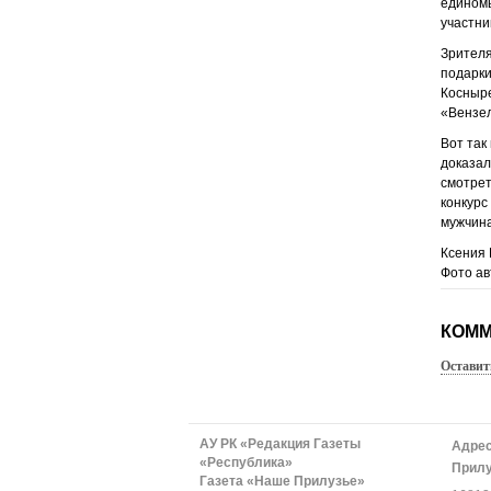
единомы
участни
Зрителя
подарки
Косныре
«Вензел
Вот так
доказал
смотрет
конкурс
мужчина
Ксения
Фото ав
КОММ
Оставит
АУ РК «Редакция Газеты
Адрес
«Республика»
Прилу
Газета «Наше Прилузье»