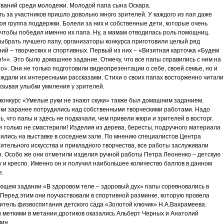
ваний среди молодежи. Молодой папа сына Оскара.
ь за участников пришло довольно много зрителей. У каждого из пап даже
оя группа поддержки. Болели за них и собственные дети, которые очень
 чтобы победил именно их папа. Ну, а мамам отводилась роль помощниц.
ыбрать лучшего папу, организаторы конкурса приготовили целый ряд
ий – творческих и спортивных. Первый из них – «Визитная карточка «Будем
!»». Это было домашнее задание. Отмечу, что все папы справились с ним на
о». Они не только подготовили видеопрезентации о себе, своей семье, но и
ждали их интересными рассказами. Стихи о своих папах восторженно читали
ызывая улыбки умиления у зрителей.
конкурс «Умелые руки не знают скуки» также был домашним заданием.
ки заранее потрудились над собственными творческими работами. Надо
ь, что папы и здесь не подкачали, чем привели жюри и зрителей в восторг.
и только не смастерили! Изделия из дерева, бересты, подручного материала
ились на выставке в соседнем зале. По мнению специалистов Центра
ительного искусства и прикладного творчества, все работы заслуживали
. Особо же они отметили изделия ручной работы Петра Леоненко – детскую
у и кресло. Именно он и получил наибольшее количество баллов в данном
е.
ющем задании «В здоровом теле – здоровый дух» папы соревновались в
 Перед этим они поучаствовали в спортивной разминке, которую провела
итель физвоспитания детского сада «Золотой ключик» Н.А.Вахрамеева.
меткими в метании дротиков оказались Альберт Черных и Анатолий
мин.