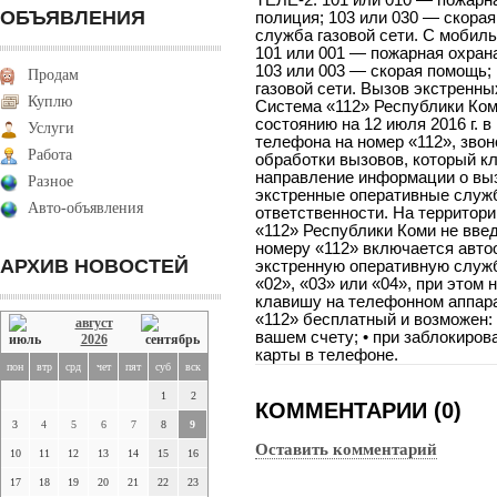
ТЕЛЕ-2: 101 или 010 — пожарна
ОБЪЯВЛЕНИЯ
полиция; 103 или 030 — скора
служба газовой сети. С моби
101 или 001 — пожарная охрана
103 или 003 — скорая помощь;
Продам
газовой сети. Вызов экстренн
Куплю
Система «112» Республики Ком
состоянию на 12 июля 2016 г. в
Услуги
телефона на номер «112», звон
Работа
обработки вызовов, который к
направление информации о выз
Разное
экстренные оперативные служб
Авто-объявления
ответственности. На территори
«112» Республики Коми не введ
номеру «112» включается авто
АРХИВ НОВОСТЕЙ
экстренную оперативную служб
«02», «03» или «04», при это
клавишу на телефонном аппара
«112» бесплатный и возможен: 
август
вашем счету; • при заблокирова
2026
карты в телефоне.
пон
втр
срд
чет
пят
суб
вск
1
2
КОММЕНТАРИИ (0)
3
4
5
6
7
8
9
Оставить комментарий
10
11
12
13
14
15
16
17
18
19
20
21
22
23