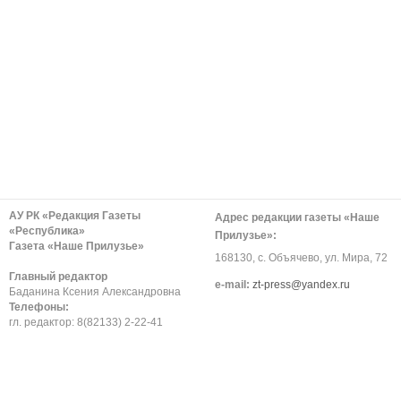
АУ РК «Редакция Газеты
Адрес редакции газеты «Наше
«Республика»
Прилузье»:
Газета «Наше Прилузье»
168130, с. Объячево, ул. Мира, 72
Главный редактор
е-mail:
zt-press@yandex.ru
Баданина Ксения Александровна
Телефоны:
гл. редактор: 8(82133) 2-22-41