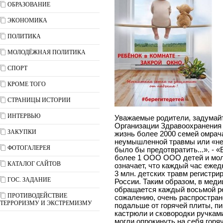
ОБРАЗОВАНИЕ
ЭКОНОМИКА
ПОЛИТИКА
МОЛОДЁЖНАЯ ПОЛИТИКА
СПОРТ
КРОМЕ ТОГО
СТРАНИЦЫ ИСТОРИИ
ИНТЕРВЬЮ
Уважаемые родители, задумай
Организации Здравоохранения 
ЗАКУПКИ
жизнь более 2000 семей омрача
неумышленной травмы или «не
ФОТОГАЛЕРЕЯ
было бы предотвратить...». - 
более 1 ООО ООО детей и мол
КАТАЛОГ САЙТОВ
означает, что каждый час ежедн
3 млн. детских травм регистр
ГОС. ЗАДАНИЕ
России. Таким образом, в меди
обращается каждый восьмой реб
ПРОТИВОДЕЙСТВИЕ
сожалению, очень распростране
ТЕРРОРИЗМУ И ЭКСТРЕМИЗМУ
подальше от горячей плиты, пи
кастрюли и сковородки ручками
могли опрокинуть на себя гор