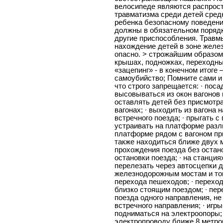
велосипеде являются распрост
травматизма среди детей средн
ребенка безопасному поведению
должны в обязательном поряд
другие приспособления. Травм
нахождение детей в зоне желе
опасно. > строжайшим образом
крышах, подножках, переходны
«зацепинг» - в конечном итоге
самоубийство; Помните сами и
что строго запрещается: ∙ поса
высовываться из окон вагонов 
оставлять детей без присмотр
вагонах; ∙ выходить из вагона 
встречного поезда; ∙ прыгать 
устраивать на платформе разл
платформе рядом с вагоном пр
также находиться ближе двух 
прохождения поезда без остано
остановки поезда; ∙ на станция
перелезать через автосцепки д
железнодорожным мостам и то
перехода пешеходов; ∙ перехо
близко стоящим поездом; ∙ пер
поезда одного направления, не
встречного направления; ∙ игр
подниматься на электроопоры;
электропроводу ближе 8 метро