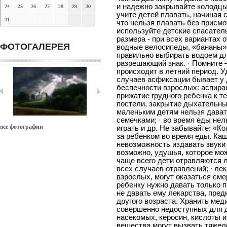
и надежно закрывайте колодцы, 
24
25
26
27
28
29
30
учите детей плавать, начиная с
31
что нельзя плавать без присмо
используйте детские спасате
размера - при всех вариантах 
ФОТОГАЛЕРЕЯ
водные велосипеды, «бананы», к
правильно выбирать водоем для
разрешающий знак. · Помните –
происходит в летний период. У
случаев асфиксации бывает у д
беспечности взрослых: аспира
прижатие грудного ребенка к т
постели, закрытие дыхательных
маленьким детям нельзя дават
семечками; · во время еды нел
все фотографии
играть и др. Не забывайте: «Ког
за ребенком во время еды. Ка
невозможность издавать звуки 
возможно, удушья, которое мож
чаще всего дети отравляются 
всех случаев отравлений; ∙ ле
взрослых, могут оказаться см
ребенку нужно давать только п
не давать ему лекарства, пре
другого возраста. Хранить ме
совершенно недоступных для д
насекомых, керосин, кислоты 
вещества могут вызвать тяжел