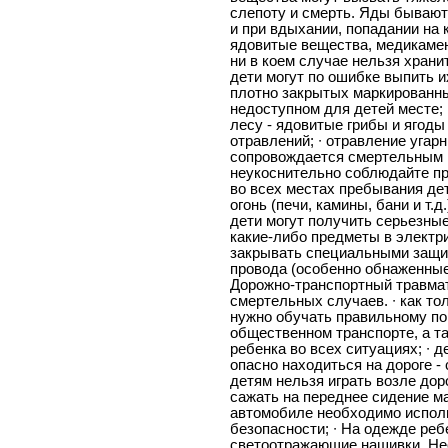
слепоту и смерть. Яды бывают 
и при вдыхании, попадании на к
ядовитые вещества, медикамен
ни в коем случае нельзя храни
дети могут по ошибке выпить и
плотно закрытых маркированны
недоступном для детей месте; 
лесу - ядовитые грибы и ягоды
отравлений; ∙ отравление угарн
сопровождается смертельным и
неукоснительно соблюдайте п
во всех местах пребывания дет
огонь (печи, камины, бани и т.д
дети могут получить серьезны
какие-либо предметы в электри
закрывать специальными защит
провода (особенно обнаженны
Дорожно-транспортный травмат
смертельных случаев. ∙ как то
нужно обучать правильному по
общественном транспорте, а т
ребенка во всех ситуациях; ∙ 
опасно находиться на дороге -
детям нельзя играть возле доро
сажать на переднее сидение ма
автомобиле необходимо испол
безопасности; ∙ На одежде ре
светоотражающие нашивки. Нес