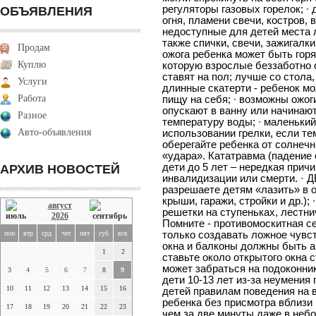
регуляторы газовых горелок; ∙
ОБЪЯВЛЕНИЯ
огня, пламени свечи, костров, 
недоступные для детей места 
также спички, свечи, зажигалки
Продам
ожога ребенка может быть горя
Куплю
которую взрослые беззаботно 
ставят на пол; лучше со стола,
Услуги
длинные скатерти - ребенок мо
Работа
пищу на себя; ∙ возможны ожоги
опускают в ванну или начинают
Разное
температуру воды; ∙ маленький
Авто-объявления
использовании грелки, если те
оберегайте ребенка от солнечн
«удара». Кататравма (падение 
дети до 5 лет – нередкая прич
АРХИВ НОВОСТЕЙ
инвалидизации или смерти. ·
разрешаете детям «лазить» в 
крыши, гаражи, стройки и др.);
август
решетки на ступеньках, лестни
2026
Помните - противомоскитная се
пон
втр
срд
чет
пят
суб
вск
только создавать ложное чувс
окна и балконы должны быть а
1
2
ставьте около открытого окна с
может забраться на подоконник
3
4
5
6
7
8
9
дети 10-13 лет из-за неумения
10
11
12
13
14
15
16
детей правилам поведения на в
ребенка без присмотра вблизи 
17
18
19
20
21
22
23
чем за две минуты даже в неб