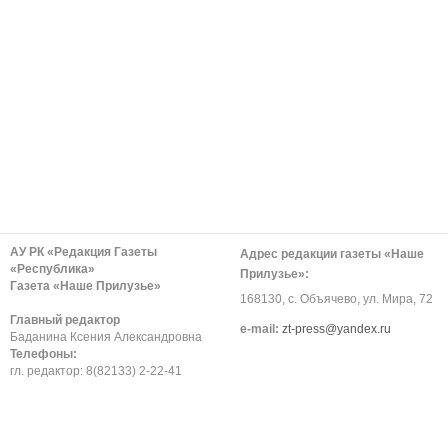
АУ РК «Редакция Газеты
Адрес редакции газеты «Наше
«Республика»
Прилузье»:
Газета «Наше Прилузье»
168130, с. Объячево, ул. Мира, 72
Главный редактор
е-mail:
zt-press@yandex.ru
Баданина Ксения Александровна
Телефоны:
гл. редактор: 8(82133) 2-22-41