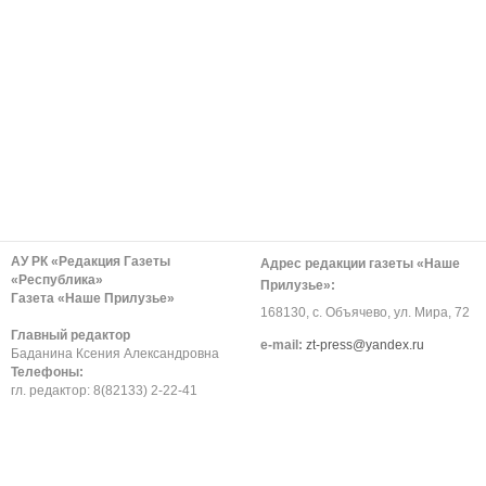
АУ РК «Редакция Газеты
Адрес редакции газеты «Наше
«Республика»
Прилузье»:
Газета «Наше Прилузье»
168130, с. Объячево, ул. Мира, 72
Главный редактор
е-mail:
zt-press@yandex.ru
Баданина Ксения Александровна
Телефоны:
гл. редактор: 8(82133) 2-22-41