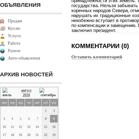
принадлежности этих земель. Т
ОБЪЯВЛЕНИЯ
государства. Нельзя забывать
коренных народов Севера, отме
нарушать их традиционные хоз
неизбежно вступает в противо
Продам
по компенсации и замещению. П
Куплю
заключил президент.
Услуги
Работа
КОММЕНТАРИИ (0)
Разное
Оставить комментарий
Авто-объявления
АРХИВ НОВОСТЕЙ
август
2026
пон
втр
срд
чет
пят
суб
вск
1
2
3
4
5
6
7
8
9
10
11
12
13
14
15
16
17
18
19
20
21
22
23