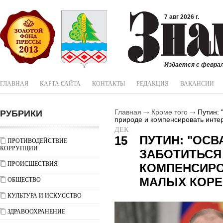
7 авг 2026 г.
Издается с феврал
ГЛАВНАЯ
КАРТА САЙТА
КОНТАКТЫ
РЕДАКЦИЯ
ВАКАНСИИ
РУБРИКИ
Главная
Кроме того
Путин: 
природе и компенсировать инте
ДЕК
ПУТИН: "ОСВ
15
ПРОТИВОДЕЙСТВИЕ
КОРРУПЦИИ
ЗАБОТИТЬСЯ
ПРОИСШЕСТВИЯ
КОМПЕНСИРО
МАЛЫХ КОРЕ
ОБЩЕСТВО
КУЛЬТУРА И ИСКУССТВО
ЗДРАВООХРАНЕНИЕ