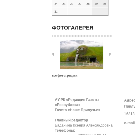
24
25
26
27
28
29
30
31
ФОТОГАЛЕРЕЯ
все фотографии
АУ РК «Редакция Газеты
Адрес
«Республика»
Прилу
Газета «Наше Прилузье»
168130
Главный редактор
е-mail
Баданина Ксения Александровна
Телефоны: