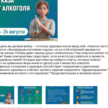
день мы делаем выбор — в пользу здоровья или во вред себе. Алкоголь часто
ется «безобидным спутником отдыха», но за этой иллюзией скрывается
во рисков. Почему даже «малые дозы» небезопасны? Как спиртное влияет н
м? Какие альтернативы существуют, если хочется расслабиться и провести
 удовольствием? В наших карточках вы найдете ответы, которые помогут
ть на привычные вещи иначе и сделать шаг к жизни без алкоголя.
венное отношение к здоровью способствуют сохранению и укреплению
енного здоровья и отвечает целям и задачам нацпроекта "Здравоохранение"
еемником которого стал нацпроект "Продолжительная и активная жизнь".