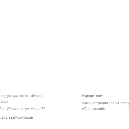
 редакции газеты «Наше
Учредители:
зье»:
Администрация Главы Респу
, с. Объячево, ул. Мира, 72
«Прилузский»
:
zt-press@yandex.ru