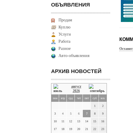
ОБЪЯВЛЕНИЯ
Продам
Куплю
Услуги
КОММ
Работа
Разное
Оставит
Авто-объявления
АРХИВ НОВОСТЕЙ
август
2026
пон
втр
срд
чет
пят
суб
вск
1
2
3
4
5
6
7
8
9
10
11
12
13
14
15
16
17
18
19
20
21
22
23