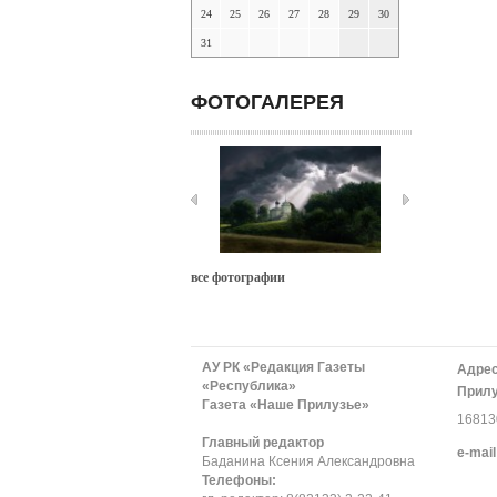
24
25
26
27
28
29
30
31
ФОТОГАЛЕРЕЯ
все фотографии
АУ РК «Редакция Газеты
Адрес
«Республика»
Прилу
Газета «Наше Прилузье»
168130
Главный редактор
е-mail
Баданина Ксения Александровна
Телефоны: