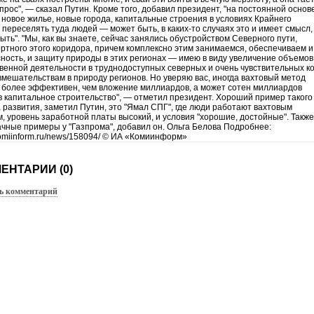
опрос", — сказал Путин. Кроме того, добавил президент, "на постоянной основ
 новое жилье, новые города, капитальные строения в условиях Крайнего
 переселять туда людей — может быть, в каких-то случаях это и имеет смысл,
ыть". "Мы, как вы знаете, сейчас занялись обустройством Северного пути,
ртного этого коридора, причем комплексно этим занимаемся, обеспечиваем и
ность, и защиту природы в этих регионах — имею в виду увеличение объемов
венной деятельности в труднодоступных северных и очень чувствительных к
вмешательствам в природу регионов. Но уверяю вас, иногда вахтовый метод
 более эффективен, чем вложение миллиардов, а может сотен миллиардов
в капитальное строительство", — отметил президент. Хороший пример такого
 развития, заметил Путин, это "Ямал СПГ", где люди работают вахтовым
, уровень заработной платы высокий, и условия "хорошие, достойные". Также
ачные примеры у "Газпрома", добавил он. Ольга Белова Подробнее:
/komiinform.ru/news/158094/ © ИА «Комиинформ»
ЕНТАРИИ (0)
ь комментарий