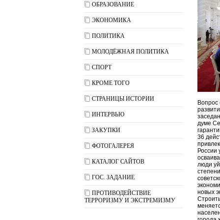
ОБРАЗОВАНИЕ
ЭКОНОМИКА
ПОЛИТИКА
МОЛОДЁЖНАЯ ПОЛИТИКА
СПОРТ
КРОМЕ ТОГО
СТРАНИЦЫ ИСТОРИИ
Вопрос 
развити
ИНТЕРВЬЮ
заседан
думе Се
ЗАКУПКИ
гаранти
36 дейс
привлек
ФОТОГАЛЕРЕЯ
России 
осваива
КАТАЛОГ САЙТОВ
люди уй
степени
ГОС. ЗАДАНИЕ
советск
экономи
новых э
ПРОТИВОДЕЙСТВИЕ
Строить
ТЕРРОРИЗМУ И ЭКСТРЕМИЗМУ
меняетс
населен
города 