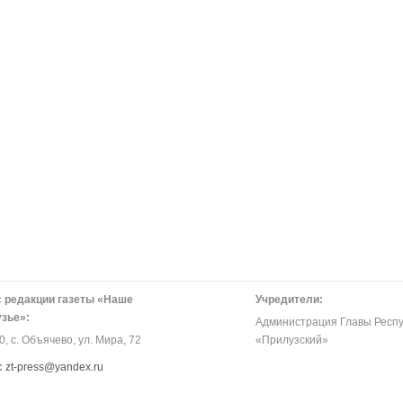
 редакции газеты «Наше
Учредители:
зье»:
Администрация Главы Респу
, с. Объячево, ул. Мира, 72
«Прилузский»
:
zt-press@yandex.ru