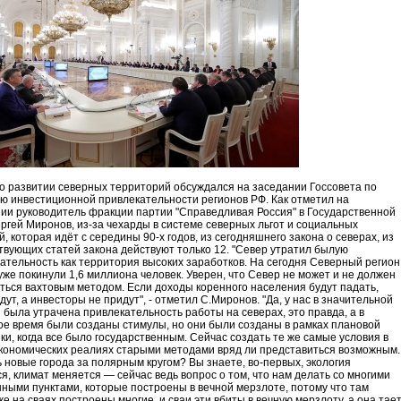
о развитии северных территорий обсуждался на заседании Госсовета по
ю инвестиционной привлекательности регионов РФ. Как отметил на
ии руководитель фракции партии "Справедливая Россия" в Государственной
ргей Миронов, из-за чехарды в системе северных льгот и социальных
й, которая идёт с середины 90-х годов, из сегодняшнего закона о северах, из
твующих статей закона действуют только 12. "Север утратил былую
ательность как территория высоких заработков. На сегодня Северный регион
уже покинули 1,6 миллиона человек. Уверен, что Север не может и не должен
ться вахтовым методом. Если доходы коренного населения будут падать,
дут, а инвесторы не придут", - отметил С.Миронов. "Да, у нас в значительной
 была утрачена привлекательность работы на северах, это правда, а в
ое время были созданы стимулы, но они были созданы в рамках плановой
ки, когда все было государственным. Сейчас создать те же самые условия в
кономических реалиях старыми методами вряд ли представиться возможным.
 новые города за полярным кругом? Вы знаете, во-первых, экология
я, климат меняется — сейчас ведь вопрос о том, что нам делать со многими
ными пунктами, которые построены в вечной мерзлоте, потому что там
же на сваях построены многие, и сваи эти вбиты в вечную мерзлоту, а она тает