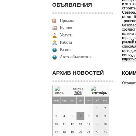
ОБЪЯВЛЕНИЯ
и это в
строить
Севера,
может б
Продам
транспо
безопас
Куплю
хозяйст
всяким 
Услуги
гораздо
Работа
рублей 
способа
Разное
методом
есть уд
Авто-объявления
https:/
АРХИВ НОВОСТЕЙ
КОММ
Оставит
август
2026
пон
втр
срд
чет
пят
суб
вск
1
2
3
4
5
6
7
8
9
10
11
12
13
14
15
16
17
18
19
20
21
22
23