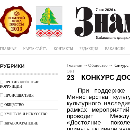
7 авг 2026 г.
Издается с феврал
ГЛАВНАЯ
КАРТА САЙТА
КОНТАКТЫ
РЕДАКЦИЯ
ВАКАНСИИ
РУБРИКИ
Главная
Общество
Конкурс 
ОКТ
КОНКУРС ДО
23
ПРОТИВОДЕЙСТВИЕ
КОРРУПЦИИ
При поддержке
ПРОИСШЕСТВИЯ
Министерства куль
культурного наследи
ОБЩЕСТВО
рамках мероприяти
КУЛЬТУРА И ИСКУССТВО
проводит Между
«Достояние покол
ЗДРАВООХРАНЕНИЕ
принять активное уча