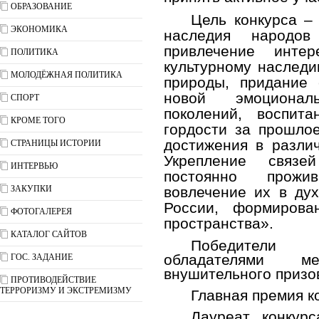
ОБРАЗОВАНИЕ
Цель конкурса – 
ЭКОНОМИКА
наследия народов
привлечение инте
ПОЛИТИКА
культурному наследи
МОЛОДЁЖНАЯ ПОЛИТИКА
природы, придание 
новой эмоционал
СПОРТ
поколений, воспит
КРОМЕ ТОГО
гордости за прошло
достижения в разли
СТРАНИЦЫ ИСТОРИИ
Укрепление связей
ИНТЕРВЬЮ
постоянно прож
ЗАКУПКИ
вовлечение их в ду
России, формирова
ФОТОГАЛЕРЕЯ
пространства».
КАТАЛОГ САЙТОВ
Победители 
обладателями м
ГОС. ЗАДАНИЕ
внушительного призо
ПРОТИВОДЕЙСТВИЕ
ТЕРРОРИЗМУ И ЭКСТРЕМИЗМУ
Главная премия ко
Лауреат конкур