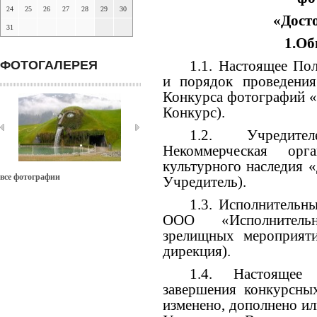
24
25
26
27
28
29
30
«Дост
31
1.Об
1.1. Настоящее Пол
ФОТОГАЛЕРЕЯ
и порядок проведения
Конкурса фотографий «
Конкурс).
1.2. Учредите
Некоммерческая орг
культурного наследия 
все фотографии
Учредитель).
1.3. Исполнительн
ООО «Исполнительн
зрелищных мероприяти
дирекция).
1.4. Настоящее
завершения конкурсны
изменено, дополнено и