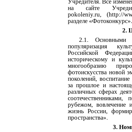
Учредителя. Все измен
на сайте Учре
pokoleniy.ru
, (
http://w
разделе «Фотоконкурс»
2. 
2.1. Основными 
популяризация куль
Российской Федераци
историческому и куль
многообразию прир
фотоискусства новой э
поколений, воспитание
за прошлое и настоящ
различных сферах деят
соотечественниками,
рубежом, вовлечение 
жизнь России, формир
пространства».
3. Но