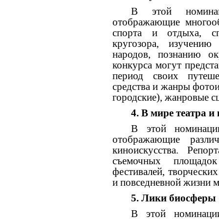
В этой номинац
отображающие многооб
спорта и отдыха, с
кругозора, изучению
народов, познанию о
конкурса могут предст
период своих путеше
средства и жанры фотои
городские), жанровые с
4.
В мире театра и
В этой номинаци
отображающие разли
киноискусства. Репо
съемочных площадок
фестивалей, творческих
и повседневной жизни ми
5.
Лики биосферы
В этой номинаци