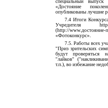
специальный выпуск 
«Достояние покол
опубликованы лучшие р
7.4 Итоги Конкурса
Учредителя
htt
(
http://www.достояние-
«Фотоконкурс».
7.5. Работы всех у
"Приз зрительских сим
будут проверяться н
"лайков" ("накликиван
т.п.), во избежание нед