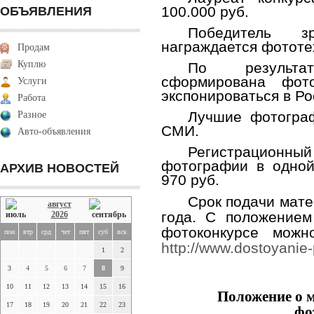
100.000 руб.
ОБЪЯВЛЕНИЯ
Победитель зр
награждается фототе
Продам
Куплю
По результа
сформирована фото
Услуги
экспонироваться в Ро
Работа
Лучшие фотограф
Разное
СМИ.
Авто-объявления
Регистрационн
фотографии в одной
АРХИВ НОВОСТЕЙ
970 руб.
Срок подачи мате
август
года. С положение
2026
фотоконкурсе можн
пон
втр
срд
чет
пят
суб
вск
http://www.dostoyanie-
1
2
3
4
5
6
7
8
9
10
11
12
13
14
15
16
Положение о 
17
18
19
20
21
22
23
фо