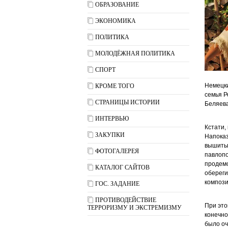
ОБРАЗОВАНИЕ
ЭКОНОМИКА
ПОЛИТИКА
МОЛОДЁЖНАЯ ПОЛИТИКА
СПОРТ
Немецки
КРОМЕ ТОГО
семья Р
СТРАНИЦЫ ИСТОРИИ
Беляева
ИНТЕРВЬЮ
Кстати,
ЗАКУПКИ
Напоказ
вышиты
ФОТОГАЛЕРЕЯ
павлопо
продемо
КАТАЛОГ САЙТОВ
обереги
компози
ГОС. ЗАДАНИЕ
ПРОТИВОДЕЙСТВИЕ
При это
ТЕРРОРИЗМУ И ЭКСТРЕМИЗМУ
конечно
было оч