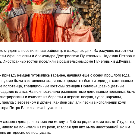
е студенты посетили наш райцентр в выходные дни. Их радушно встретили
озы Афанасьевны и Александра Дмитриевича Пунеговых и Надежда Петровн
. Иностранных гостей поселили в родительском доме Пунеговых в д.Кулига.
 к приезду немцев готовились заранее, начиная ещё с осени прошлого года.
 в доме были выставлены старинные предметы быта и одежды: самотканые
е полотенца, традиционные костюмы женщин Прилузья, разноцветные
садские платки. На пол постелили разноцветные домотканые половики. Был
нстрированы и изделия из бересты и дерева: посуда, туеса, корзины,
, прялка с веретеном и другие. Как фон звучали песни в исполнении коми
тора Петра Васильевича Шучалина.
м хозяева дома разговаривали между собой на родном коми языке. Студенты,
, ничего не понимали из их речи, которая для них была иностранной, но им
ень интересно её послушать.