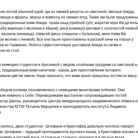
ли гостей обычной едой: щи из свежей капусты со сметаной, мясные блюда,
овощи и фрукты, морсы и компоты из свежих ягод. Также им были предложен
традиционные коми блюда: тшака шыд (грибной суп); жарит\м чери й\в да коль
ыба жареная с молоком и яйцом), риса рок(каша рисовая с золотистой нежно
 яеснича (яичница), п\ж\м яй (мясо отварное с бульоном), киня п\ж\м й\в
ое молоко с пенкой). Все они были приготовлены в русской печи на глазах у
ов из Германии. Ребята самостоятельно доставали блюда из печки и
ли на стол.
 немецких студентов и брусникой с мёдом, солёными груздями со сметаной и,
, традиционным коми напитком - суром, для приготовления которого
овали цветки хмеля. Надо признать, что коми кухня пришлась гостям по вкусу.
обедом хозяева познакомились с немецкими визитёрами поближе. Они
али немного о себе. Переводчиками выступили сопровождавшие гостей
атор Школы, руководитель Центра международного академического обмена и
ичества КГПИ Татьяна Марценюк и преподаватель института Людмила
.
снилось, двое студентов - Штефани и Кристофер довольно неплохо говорят
ки. Штефани – будущий преподаватель русского языка, а Кристофер изучает 
ономику и русский язык, остальные студенты обучаются в лесных вузах.