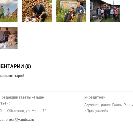
ЕНТАРИИ (0)
ь комментарий
 редакции газеты «Наше
Учредители:
зье»:
Администрация Главы Респу
, с. Объячево, ул. Мира, 72
«Прилузский»
:
zt-press@yandex.ru