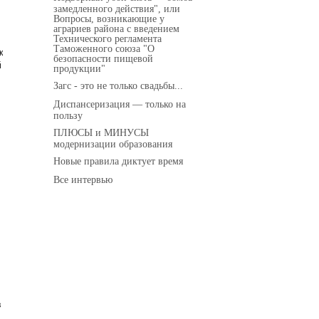
замедленного действия", или
Вопросы, возникающие у
аграриев района с введением
Технического регламента
ы
Таможенного союза "О
к
безопасности пищевой
й
продукции"
Загс - это не только свадьбы...
Диспансеризация — только на
пользу
ПЛЮСЫ и МИНУСЫ
модернизации образования
Новые правила диктует время
Все интервью
в