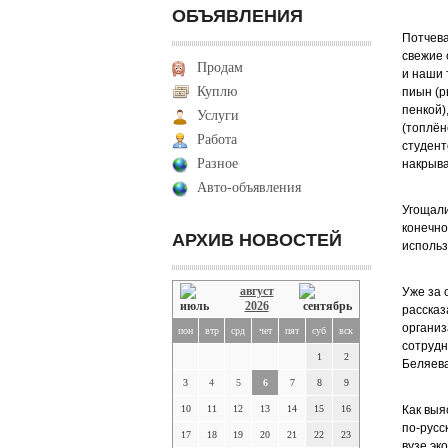
ОБЪЯВЛЕНИЯ
Потчева
свежие 
Продам
и наши 
Куплю
пиын (р
пенкой),
Услуги
(топлён
Работа
студент
Разное
накрыва
Авто-объявления
Угощали
конечно
АРХИВ НОВОСТЕЙ
использ
август
Уже за 
2026
рассказ
организ
пон
втр
срд
чет
пят
суб
вск
сотрудн
1
2
Беляева
3
4
5
6
7
8
9
10
11
12
13
14
15
16
Как выя
по-русс
17
18
19
20
21
22
23
вузе эк