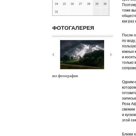
24
25
26
27
28
29
30
Поэтому
тоже вы
31
обществ
как раз
ФОТОГАЛЕРЕЯ
После о
по воду
пользую
южных к
и косит
только 
сопрово
все фотографии
Одним и
котором
готовит
записыв
Роза Аф
свежим 
и куско
этой се
Ближе к