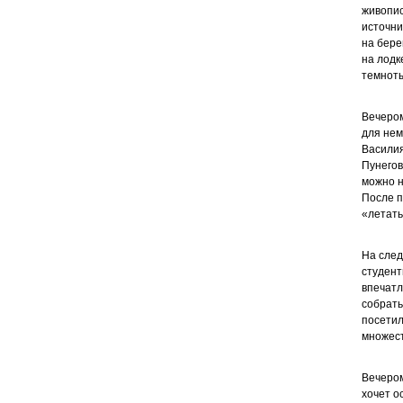
живопис
источни
на бере
на лодк
темноты
Вечером
для нем
Василия
Пунегов
можно н
После п
«летать
На след
студент
впечатл
собрать
посетил
множест
Вечером
хочет о