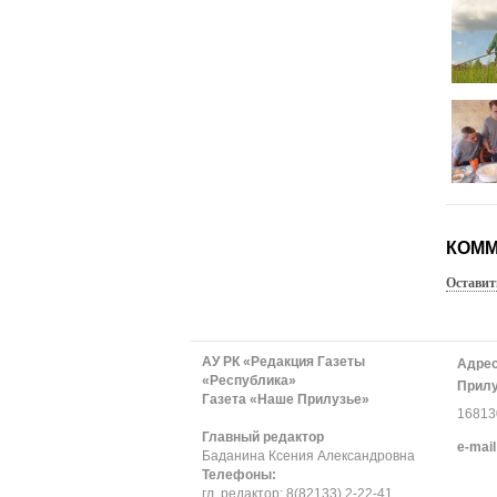
КОММ
Оставит
АУ РК «Редакция Газеты
Адрес
«Республика»
Прилу
Газета «Наше Прилузье»
168130
Главный редактор
е-mail
Баданина Ксения Александровна
Телефоны:
гл. редактор: 8(82133) 2-22-41