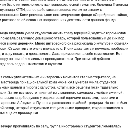
 им было интересно коснуться вопросов лесной тематики. Людмила Пунегова
пускница КГПИ, ранее работавшая специалистом по связям с
енностью в Коми региональном некоммерческом фонде «Серебряная тайга»,
 и рассказала об основных направлениях деятельности данного фонда.
беда Людмила учила студентов косить траву горбушей, ходить с коромыслом
, показала различную домашнюю утварь, которой пользовались и до сих пор
тся в коми деревнях. Много интересного она рассказала о культуре и обычая
оми. Студентов это очень впечатлило. И они даже, хоть и неумело, пробовал
ь, и воду носить, и дрова колоть. Даже примеряли на себя коми костюм. Вот
впору он пришёлся лишь их преподавателям. При этом всё действо
ждалось задорным смехом и шутками.
з самых увлекательных и интересных моментов стал мастер-класс, на
 мастерица по национальной коми кухне Р.А.Пунегова учила студентов
ь коми шаньги и пироги с капустой. Кстати, все рецепты гости тщательно
али. Затем все вместе пили чай из старинного самовара с углём и лучиной.
анасьевна добродушно угощала гостей горячими шаньгами, пирогами и
вареньем. А Людмила Пунегова рассказала о чайной традиции. На столе был
вой сахар, который откусывали специальными щипцами, сохранившимися в
мье ещё от прабабушки.
 вечеру, прогуливаясь по селу, группа иностранных студентов любовалась