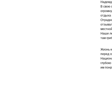
Надежда
В свою 
огромну
отдыха 
Отрадно
отзывал
местной
Наши ле
там гри
Жизнь к
перед с
Национа
глубоко
им понр