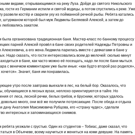
ными видами, открывающимися на реку Луза. Дойдя до святого Никольского
ка, гости из Германии испили и святой водицы, а потом спустились к реке. Уж
гу развели костёр и сварили уху из пойманной речной рыбы. Ребята катались
е, штурманом которой был муж Людмилы Беляевой Алексей, а затем до
 любовались закатом.
 была организована традиционная баня. Мастер-класс по банному процессу
ецких парней Алексей провёл в бане своих родителей Надежды Петровны и
 Алексеевича, а его жена Людмила парилась вместе с девчатами в бане у
ых. Надо сказать, что гости интересовались всем до мелочей: сколько минут
аходиться в бане, как часто можно её посещать, надо ли после бани мыться.
ара с веничком комментарии уже были иные: «как будто второй раз родился»,
 хочется». Значит, баня им понравилась.
ующее утро после завтрака выехали в лес, на белый бор. Оказалось, что
ы, обучающиеся в лесных вузах, неплохо ориентируются в тайге. Но
ения от леса, лесной речки, белых грибов, и брусники, которых удалось
 довольно много, они всё же получили потрясающие. После обеда и отдыха
и дачу Анатолия Максимовича Рубцова, его «страну чудес», сделали
во интересных и запоминающихся снимков.
 ребята уезжали с грустью. Один из студентов – Тобиас, даже сказал, что
статься в Объячеве, всему научиться и жениться на коми девушке. На память