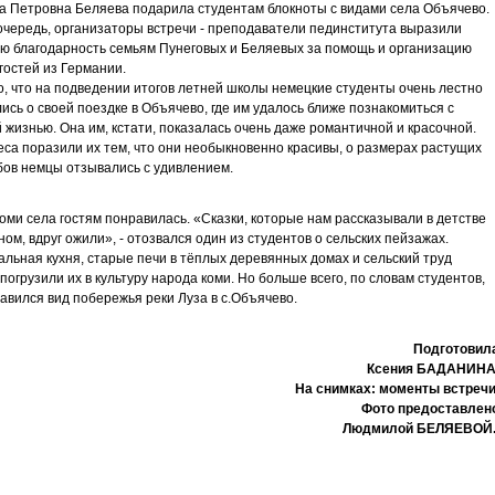
 Петровна Беляева подарила студентам блокноты с видами села Объячево.
очередь, организаторы встречи - преподаватели пединститута выразили
ю благодарность семьям Пунеговых и Беляевых за помощь и организацию
гостей из Германии.
, что на подведении итогов летней школы немецкие студенты очень лестно
ись о своей поездке в Объячево, где им удалось ближе познакомиться с
 жизнью. Она им, кстати, показалась очень даже романтичной и красочной.
са поразили их тем, что они необыкновенно красивы, о размерах растущих
бов немцы отзывались с удивлением.
оми села гостям понравилась. «Сказки, которые нам рассказывали в детстве
ном, вдруг ожили», - отозвался один из студентов о сельских пейзажах.
льная кухня, старые печи в тёплых деревянных домах и сельский труд
 погрузили их в культуру народа коми. Но больше всего, по словам студентов,
авился вид побережья реки Луза в с.Объячево.
Подготовил
Ксения БАДАНИНА
На снимках: моменты встречи
Фото предоставлен
Людмилой БЕЛЯЕВОЙ