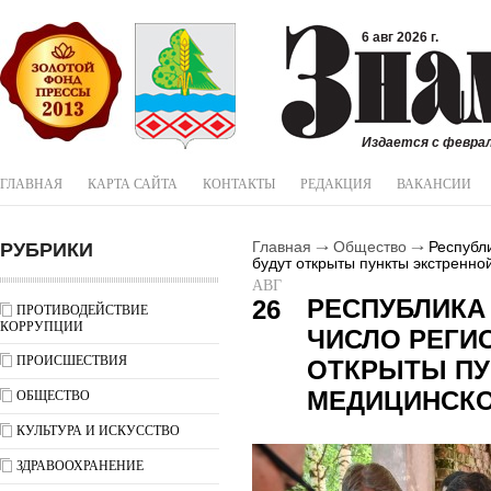
6 авг 2026 г.
Издается с феврал
ГЛАВНАЯ
КАРТА САЙТА
КОНТАКТЫ
РЕДАКЦИЯ
ВАКАНСИИ
РУБРИКИ
Главная
Общество
Республи
будут открыты пункты экстренн
АВГ
РЕСПУБЛИКА
26
ПРОТИВОДЕЙСТВИЕ
КОРРУПЦИИ
ЧИСЛО РЕГИО
ПРОИСШЕСТВИЯ
ОТКРЫТЫ ПУ
МЕДИЦИНСК
ОБЩЕСТВО
КУЛЬТУРА И ИСКУССТВО
ЗДРАВООХРАНЕНИЕ