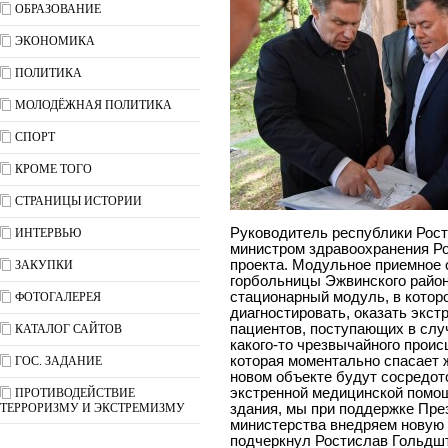
ОБРАЗОВАНИЕ
ЭКОНОМИКА
ПОЛИТИКА
МОЛОДЁЖНАЯ ПОЛИТИКА
СПОРТ
КРОМЕ ТОГО
СТРАНИЦЫ ИСТОРИИ
Руководитель республики Рост
ИНТЕРВЬЮ
министром здравоохранения Р
проекта. Модульное приемное 
ЗАКУПКИ
горбольницы Эжвинского райо
стационарный модуль, в котор
ФОТОГАЛЕРЕЯ
диагностировать, оказать экст
пациентов, поступающих в слу
КАТАЛОГ САЙТОВ
какого-то чрезвычайного проис
которая моментально спасает 
ГОС. ЗАДАНИЕ
новом объекте будут сосредот
экстренной медицинской помо
ПРОТИВОДЕЙСТВИЕ
ТЕРРОРИЗМУ И ЭКСТРЕМИЗМУ
здания, мы при поддержке Пре
министерства внедряем новую 
подчеркнул Ростислав Гольдш