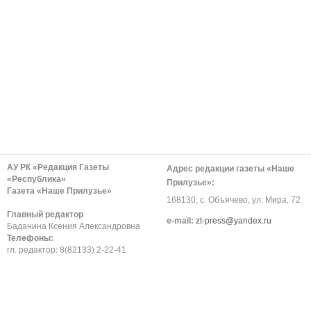
АУ РК «Редакция Газеты
Адрес редакции газеты «Наше
«Республика»
Прилузье»:
Газета «Наше Прилузье»
168130, с. Объячево, ул. Мира, 72
Главный редактор
е-mail:
zt-press@yandex.ru
Баданина Ксения Александровна
Телефоны:
гл. редактор: 8(82133) 2-22-41