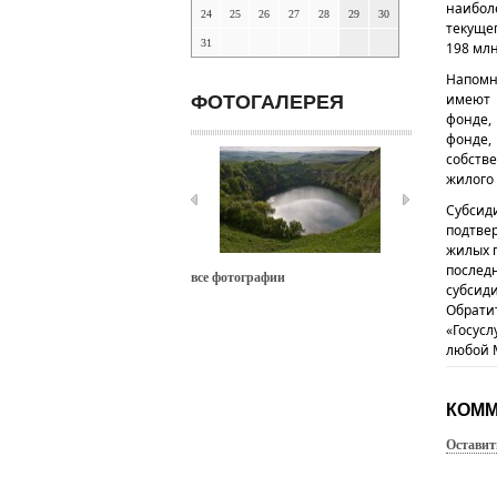
наибол
24
25
26
27
28
29
30
текуще
31
198 млн
Напомн
имеют 
ФОТОГАЛЕРЕЯ
фонде,
фонде
собств
жилого 
Субсид
подтве
жилых п
послед
все фотографии
субсиди
Обрат
«Госус
любой 
КОММ
Оставит