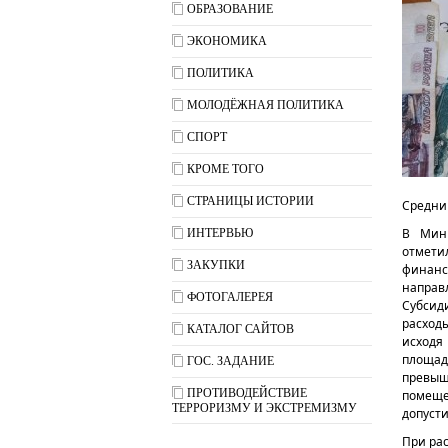
ОБРАЗОВАНИЕ
ЭКОНОМИКА
ПОЛИТИКА
МОЛОДЁЖНАЯ ПОЛИТИКА
СПОРТ
КРОМЕ ТОГО
СТРАНИЦЫ ИСТОРИИ
Средний
В Мини
ИНТЕРВЬЮ
отмети
ЗАКУПКИ
финанс
направ
ФОТОГАЛЕРЕЯ
Субсид
расход
КАТАЛОГ САЙТОВ
исходя
площа
ГОС. ЗАДАНИЕ
превы
ПРОТИВОДЕЙСТВИЕ
помеще
ТЕРРОРИЗМУ И ЭКСТРЕМИЗМУ
допусти
При ра