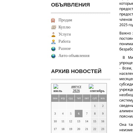
котор
ОБЪЯВЛЕНИЯ
предос
предос
членов
Продам
2025 го
Куплю
Важно 
Услуги
постоя
Работа
понима
Разное
безрабо
Авто-объявления
В Ми
упроще
- Всем
АРХИВ НОВОСТЕЙ
населе
месяце
субсид
август
учрежд
2026
необхо
пон
втр
срд
чет
пят
суб
вск
систем
сведен
1
2
алимен
3
4
5
6
7
8
9
поясни
10
11
12
13
14
15
16
Она та
17
18
19
20
21
22
23
неизме