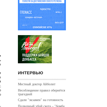
и
ь
е
ИНТЕРВЬЮ
и
е
й
Местный доктор Айболит
,
о
Несоблюдение правил обернётся
трагедией
о
Сдали "экзамен" на готовность
,
Подворный убой скота – "бомба