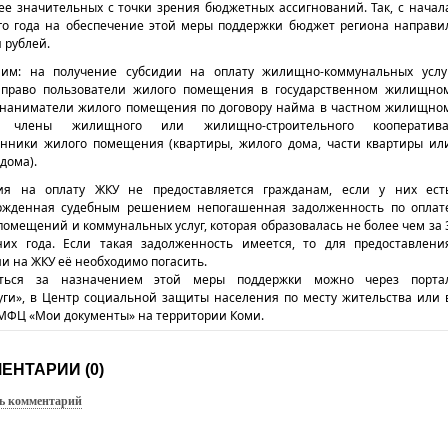
ее значительных с точки зрения бюджетных ассигнований. Так, с начал
го года на обеспечение этой меры поддержки бюджет региона направи
 рублей.
им: на получение субсидии на оплату жилищно-коммунальных услу
право пользователи жилого помещения в государственном жилищно
 наниматели жилого помещения по договору найма в частном жилищно
, члены жилищного или жилищно-строительного кооператива
енники жилого помещения (квартиры, жилого дома, части квартиры ил
дома).
ия на оплату ЖКУ не предоставляется гражданам, если у них ест
ржденная судебным решением непогашенная задолженность по оплат
омещений и коммунальных услуг, которая образовалась не более чем за 
них года. Если такая задолженность имеется, то для предоставлени
и на ЖКУ её необходимо погасить.
иться за назначением этой меры поддержки можно через порта
луги», в Центр социальной защиты населения по месту жительства или 
МФЦ «Мои документы» на территории Коми.
ЕНТАРИИ (0)
ь комментарий