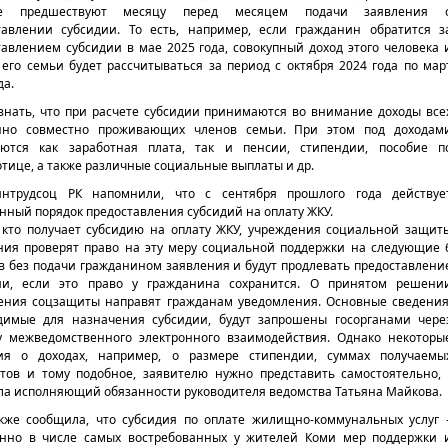
ые предшествуют месяцу перед месяцем подачи заявления 
тавлении субсидии. То есть, например, если гражданин обратится з
тавлением субсидии в мае 2025 года, совокупный доход этого человека 
 его семьи будет рассчитываться за период с октября 2024 года по мар
да.
знать, что при расчете субсидии принимаются во внимание доходы все
нно совместно проживающих членов семьи. При этом под доходам
ются как заработная плата, так и пенсии, стипендии, пособие п
тице, а также различные социальные выплаты и др.
нтрудсоц РК напомнили, что с сентября прошлого года действуе
нный порядок предоставления субсидий на оплату ЖКУ.
, кто получает субсидию на оплату ЖКУ, учреждения социальной защит
ния проверят право на эту меру социальной поддержки на следующие 
в без подачи гражданином заявления и будут продлевать предоставлени
ии, если это право у гражданина сохранится. О принятом решени
ения соцзащиты направят гражданам уведомления. Основные сведения
димые для назначения субсидии, будут запрошены госорганами чере
у межведомственного электронного взаимодействия. Однако некоторы
ия о доходах, например, о размере стипендии, суммах получаемы
тов и тому подобное, заявителю нужно представить самостоятельно, 
ла исполняющий обязанности руководителя ведомства Татьяна Майкова.
кже сообщила, что субсидия по оплате жилищно-коммунальных услуг 
нно в числе самых востребованных у жителей Коми мер поддержки 