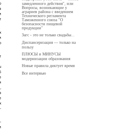
о
замедленного действия", или
Вопросы, возникающие у
а
аграриев района с введением
и
Технического регламента
т
Таможенного союза "О
безопасности пищевой
продукции"
х
Загс - это не только свадьбы...
и
Диспансеризация — только на
о
пользу
ПЛЮСЫ и МИНУСЫ
т
модернизации образования
Новые правила диктует время
ы
6
Все интервью
е
и
,
з
е
х
-
–
и