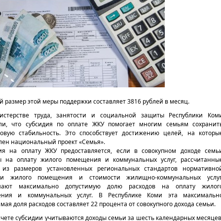
 размер этой меры поддержки составляет 3816 рублей в месяц.
стерстве труда, занятости и социальной защиты Республики Ком
ли, что субсидия по оплате ЖКУ помогает многим семьям сохранит
овую стабильность. Это способствует достижению целей, на которы
лен национальный проект «Семья».
ия на оплату ЖКУ предоставляется, если в совокупном доходе семь
ы на оплату жилого помещения и коммунальных услуг, рассчитанны
 из размеров установленных региональных стандартов нормативно
ди жилого помещения и стоимости жилищно-коммунальных услуг
шают максимально допустимую долю расходов на оплату жилог
ния и коммунальных услуг. В Республике Коми эта максимальн
мая доля расходов составляет 22 процента от совокупного дохода семьи.
счете субсидии учитываются доходы семьи за шесть календарных месяцев