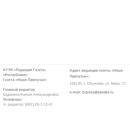
АУ РК «Редакция Газеты
Адрес редакции газеты «Наше
«Республика»
Прилузье»:
Газета «Наше Прилузье»
168130, с. Объячево, ул. Мира, 72
Главный редактор
е-mail:
zt-press@yandex.ru
Баданина Ксения Александровна
Телефоны:
гл. редактор: 8(82133) 2-22-41