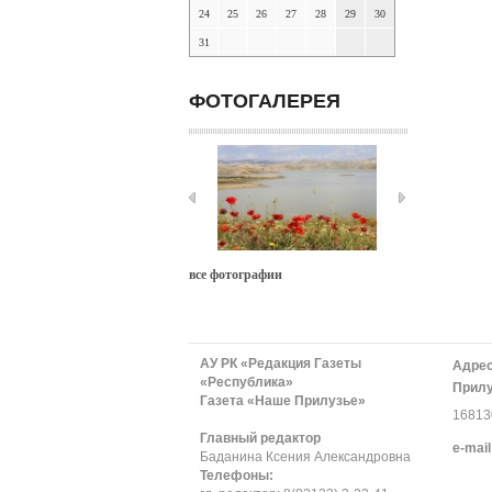
24
25
26
27
28
29
30
31
ФОТОГАЛЕРЕЯ
все фотографии
АУ РК «Редакция Газеты
Адрес
«Республика»
Прилу
Газета «Наше Прилузье»
168130
Главный редактор
е-mail
Баданина Ксения Александровна
Телефоны: