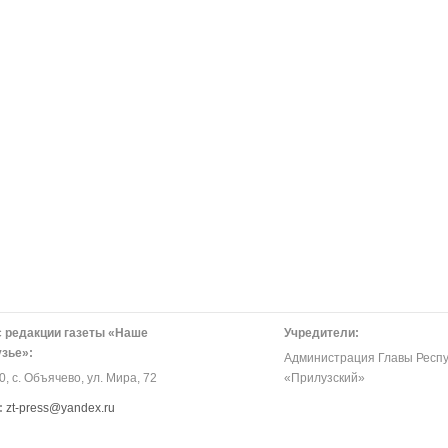
 редакции газеты «Наше
Учредители:
зье»:
Администрация Главы Респу
, с. Объячево, ул. Мира, 72
«Прилузский»
:
zt-press@yandex.ru