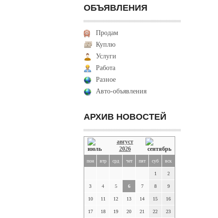
ОБЪЯВЛЕНИЯ
Продам
Куплю
Услуги
Работа
Разное
Авто-объявления
АРХИВ НОВОСТЕЙ
август
2026
пон
втр
срд
чет
пят
суб
вск
1
2
3
4
5
6
7
8
9
10
11
12
13
14
15
16
17
18
19
20
21
22
23