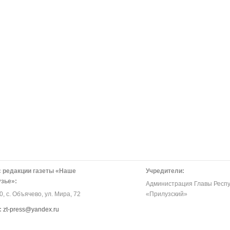
 редакции газеты «Наше
Учредители:
зье»:
Администрация Главы Респу
, с. Объячево, ул. Мира, 72
«Прилузский»
:
zt-press@yandex.ru