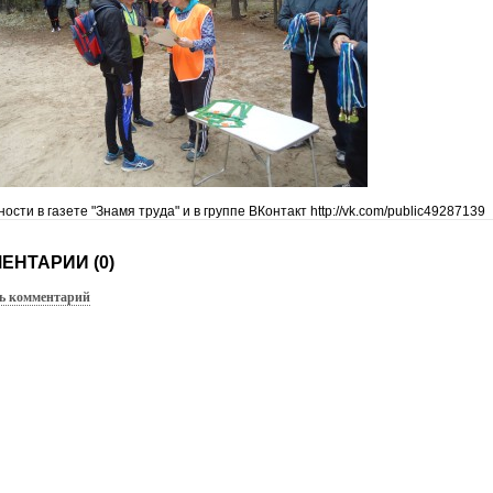
ости в газете "Знамя труда" и в группе ВКонтакт http://vk.com/public49287139
ЕНТАРИИ (0)
ь комментарий