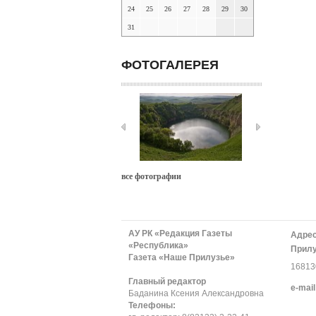
24
25
26
27
28
29
30
31
ФОТОГАЛЕРЕЯ
все фотографии
АУ РК «Редакция Газеты
Адрес
«Республика»
Прилу
Газета «Наше Прилузье»
168130
Главный редактор
е-mail
Баданина Ксения Александровна
Телефоны: