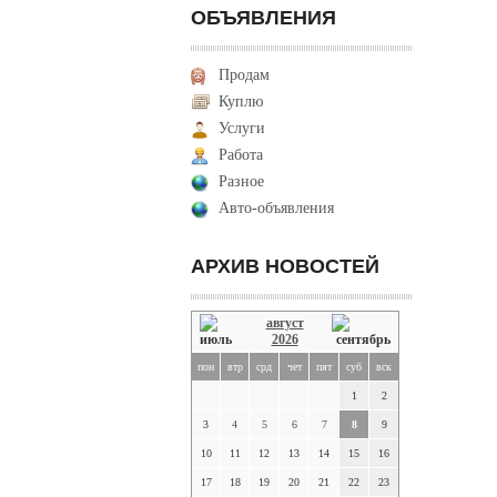
ОБЪЯВЛЕНИЯ
Продам
Куплю
Услуги
Работа
Разное
Авто-объявления
АРХИВ НОВОСТЕЙ
август
2026
пон
втр
срд
чет
пят
суб
вск
1
2
3
4
5
6
7
8
9
10
11
12
13
14
15
16
17
18
19
20
21
22
23