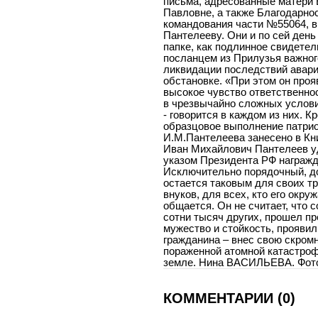
письма, адресованные матери
Павловне, а также Благодарнос
командования части №55064, в
Пантелееву. Они и по сей день
папке, как подлинное свидете
посланцем из Прилузья важног
ликвидации последствий авар
обстановке. «При этом он про
высокое чувство ответственно
в чрезвычайно сложных услови
- говорится в каждом из них. К
образцовое выполнение патрио
И.М.Пантелеева занесено в Кни
Иван Михайлович Пантелеев уд
указом Президента РФ награжд
Исключительно порядочный, до
остается таковым для своих т
внуков, для всех, кто его окруж
общается. Он не считает, что с
сотни тысяч других, прошел п
мужество и стойкость, проявил
гражданина – внес свою скромн
пораженной атомной катастро
земле. Нина ВАСИЛЬЕВА. Фот
КОММЕНТАРИИ (0)