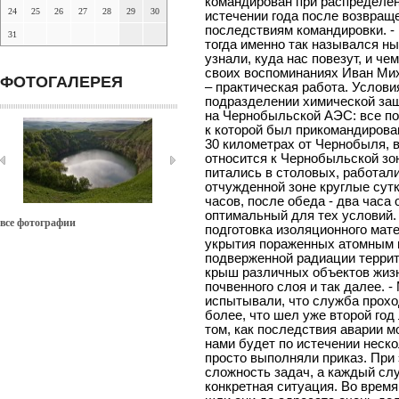
командирован при распределен
24
25
26
27
28
29
30
истечении года после возвраще
последствиям командировки. - 
31
тогда именно так назывался н
узнали, куда нас повезут, и че
своих воспоминаниях Иван Мих
ФОТОГАЛЕРЕЯ
– практическая работа. Услови
подразделении химической за
на Чернобыльской АЭС: все по 
к которой был прикомандирова
30 километрах от Чернобыля, 
относится к Чернобыльской зо
питались в столовых, работали
отчужденной зоне круглые сутк
часов, после обеда - два часа
оптимальный для тех условий.
все фотографии
подготовка изоляционного мат
укрытия пораженных атомным 
подверженной радиации террит
крыш различных объектов жизн
почвенного слоя и так далее. 
испытывали, что служба прохо
более, что шел уже второй год
том, как последствия аварии м
нами будет по истечении неск
просто выполняли приказ. При 
сложность задач, а каждый слу
конкретная ситуация. Во время