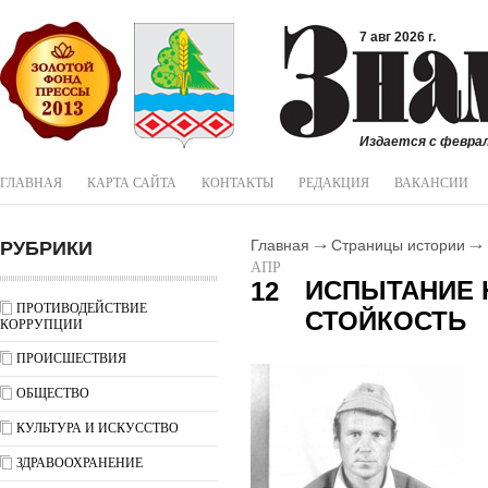
7 авг 2026 г.
Издается с феврал
ГЛАВНАЯ
КАРТА САЙТА
КОНТАКТЫ
РЕДАКЦИЯ
ВАКАНСИИ
РУБРИКИ
Главная
Страницы истории
АПР
ИСПЫТАНИЕ 
12
ПРОТИВОДЕЙСТВИЕ
СТОЙКОСТЬ
КОРРУПЦИИ
ПРОИСШЕСТВИЯ
ОБЩЕСТВО
КУЛЬТУРА И ИСКУССТВО
ЗДРАВООХРАНЕНИЕ