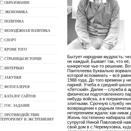
ОБРАЗОВАНИЕ
ЭКОНОМИКА
ПОЛИТИКА
МОЛОДЁЖНАЯ ПОЛИТИКА
СПОРТ
КРОМЕ ТОГО
Бытует народная мудрость: чел
СТРАНИЦЫ ИСТОРИИ
не каждый. Бывает так, что её
конкретное чье-то решение. Во
ИНТЕРВЬЮ
Пантелеева буквально ворвала
которой вспоминать – всё равн
ЗАКУПКИ
1988 года. До того времени у н
парней. Учеба в средней школе
ФОТОГАЛЕРЕЯ
«Летский». Далее – служба в ар
физически подготовленного пар
КАТАЛОГ САЙТОВ
нибудь войска, а в пограничны
элитными. Срочную службу нес
ГОС. ЗАДАНИЕ
возвращении к родным пенатам 
нетерпением ждали: как-никак
ПРОТИВОДЕЙСТВИЕ
Жизнь постепенно набирала об
ТЕРРОРИЗМУ И ЭКСТРЕМИЗМУ
супругой Ниной Павловной нажи
свой дом в с.Черемуховка, куд