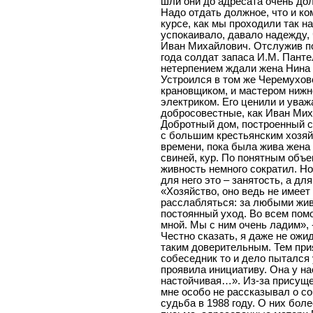
шли они до адресата очень дол
Надо отдать должное, что и к
курсе, как мы проходили так н
успокаивало, давало надежду, 
Иван Михайлович. Отслужив по
года солдат запаса И.М. Панте
нетерпением ждали жена Нина 
Устроился в том же Черемуховс
крановщиком, и мастером нижне
электриком. Его ценили и уваж
добросовестные, как Иван Мих
Добротный дом, построенный с
с большим крестьянским хозяй
времени, пока была жива жена
свиней, кур. По понятным объе
живность немного сократил. Но
для него это – занятость, а дл
«Хозяйство, оно ведь не имеет
расслабляться: за любыми жи
постоянный уход. Во всем помо
мной. Мы с ним очень ладим»,
Честно сказать, я даже не ожид
таким доверительным. Тем при
собеседник то и дело пытался 
проявила инициативу. Она у на
настойчивая…». Из-за присущ
мне особо не рассказывал о со
судьба в 1988 году. О них бол