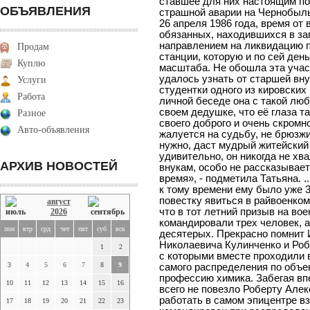
ставшее для них настоящим под
ОБЪЯВЛЕНИЯ
страшной аварии на Чернобыль
26 апреля 1986 года, время от
обязанных, находившихся в за
направлением на ликвидацию 
Продам
станции, которую и по сей день
Куплю
масштаба. Не обошла эта учас
удалось узнать от старшей вн
Услуги
студентки одного из кировских 
Работа
личной беседе она с такой лю
своем дедушке, что её глаза та
Разное
своего доброго и очень скромно
Авто-объявления
жалуется на судьбу, не брюзжи
нужно, даст мудрый житейский 
удивительно, он никогда не хв
АРХИВ НОВОСТЕЙ
внукам, особо не рассказывает
время», - подметила Татьяна. .
к тому времени ему было уже 3
повестку явиться в райвоенком
август
что в тот летний призыв на во
2026
командировали трех человек, а
пон
втр
срд
чет
пят
суб
вск
десятерых. Прекрасно помнит
Николаевича Кулинченко и Роб
1
2
с которыми вместе проходили 
3
4
5
6
7
8
9
самого распределения по объе
профессию химика. Забегая впе
10
11
12
13
14
15
16
всего не повезло Роберту Але
работать в самом эпицентре в
17
18
19
20
21
22
23