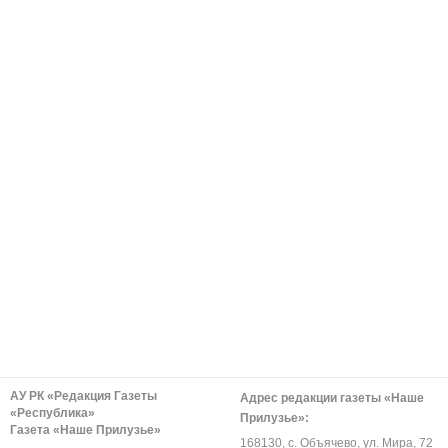
АУ РК «Редакция Газеты
Адрес редакции газеты «Наше
«Республика»
Прилузье»:
Газета «Наше Прилузье»
168130, с. Объячево, ул. Мира, 72