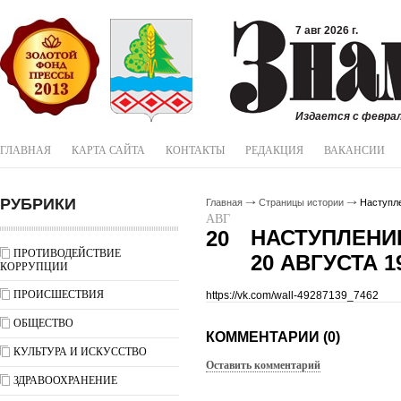
7 авг 2026 г.
Издается с феврал
ГЛАВНАЯ
КАРТА САЙТА
КОНТАКТЫ
РЕДАКЦИЯ
ВАКАНСИИ
РУБРИКИ
Главная
Страницы истории
Наступле
АВГ
НАСТУПЛЕНИЕ
20
ПРОТИВОДЕЙСТВИЕ
20 АВГУСТА 1
КОРРУПЦИИ
ПРОИСШЕСТВИЯ
https://vk.com/wall-49287139_7462
ОБЩЕСТВО
КОММЕНТАРИИ (0)
КУЛЬТУРА И ИСКУССТВО
Оставить комментарий
ЗДРАВООХРАНЕНИЕ