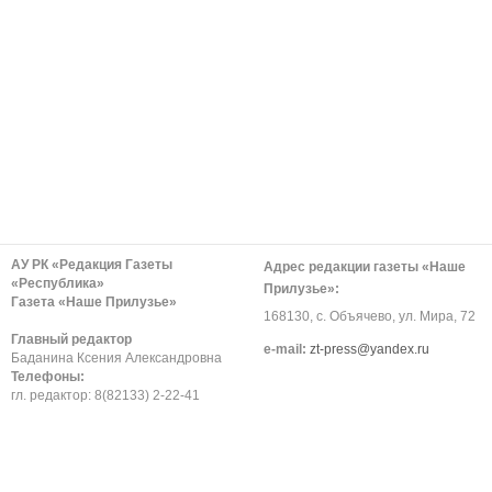
АУ РК «Редакция Газеты
Адрес редакции газеты «Наше
«Республика»
Прилузье»:
Газета «Наше Прилузье»
168130, с. Объячево, ул. Мира, 72
Главный редактор
е-mail:
zt-press@yandex.ru
Баданина Ксения Александровна
Телефоны:
гл. редактор: 8(82133) 2-22-41