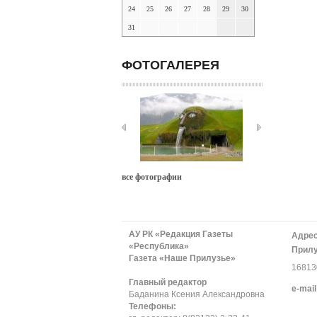
24
25
26
27
28
29
30
31
ФОТОГАЛЕРЕЯ
все фотографии
АУ РК «Редакция Газеты
Адрес
«Республика»
Прилу
Газета «Наше Прилузье»
168130
Главный редактор
е-mail
Баданина Ксения Александровна
Телефоны: