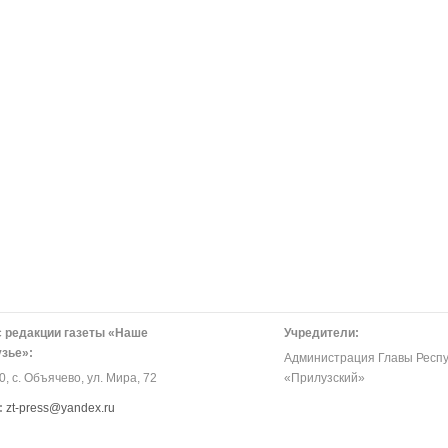
 редакции газеты «Наше
Учредители:
зье»:
Администрация Главы Респу
, с. Объячево, ул. Мира, 72
«Прилузский»
:
zt-press@yandex.ru