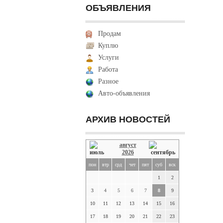
ОБЪЯВЛЕНИЯ
Продам
Куплю
Услуги
Работа
Разное
Авто-объявления
АРХИВ НОВОСТЕЙ
август
2026
пон
втр
срд
чет
пят
суб
вск
1
2
3
4
5
6
7
8
9
10
11
12
13
14
15
16
17
18
19
20
21
22
23