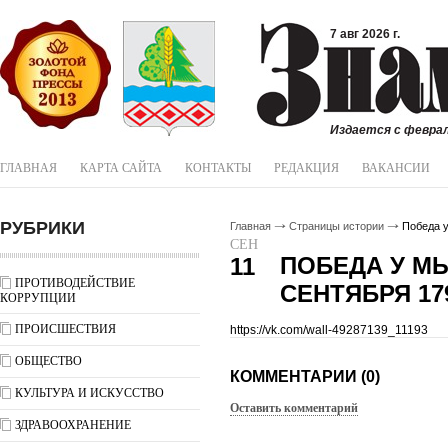
7 авг 2026 г.
Издается с феврал
ГЛАВНАЯ
КАРТА САЙТА
КОНТАКТЫ
РЕДАКЦИЯ
ВАКАНСИИ
РУБРИКИ
Главная
Страницы истории
Победа у
СЕН
ПОБЕДА У МЫ
11
ПРОТИВОДЕЙСТВИЕ
СЕНТЯБРЯ 17
КОРРУПЦИИ
ПРОИСШЕСТВИЯ
https://vk.com/wall-49287139_11193
ОБЩЕСТВО
КОММЕНТАРИИ (0)
КУЛЬТУРА И ИСКУССТВО
Оставить комментарий
ЗДРАВООХРАНЕНИЕ