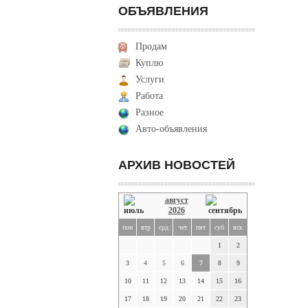
ОБЪЯВЛЕНИЯ
Продам
Куплю
Услуги
Работа
Разное
Авто-объявления
АРХИВ НОВОСТЕЙ
август
2026
пон
втр
срд
чет
пят
суб
вск
1
2
3
4
5
6
7
8
9
10
11
12
13
14
15
16
17
18
19
20
21
22
23