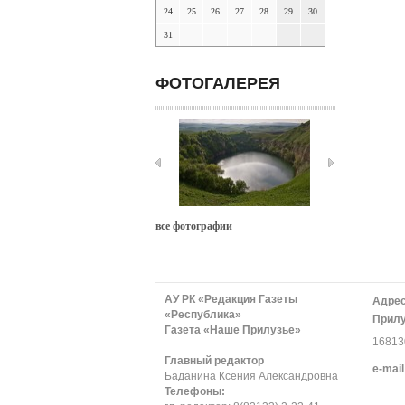
24
25
26
27
28
29
30
31
ФОТОГАЛЕРЕЯ
все фотографии
АУ РК «Редакция Газеты
Адрес
«Республика»
Прилу
Газета «Наше Прилузье»
168130
Главный редактор
е-mail
Баданина Ксения Александровна
Телефоны: