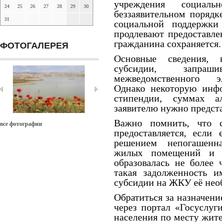
учреждения социал
24
25
26
27
28
29
30
беззаявительном порядк
31
социальной поддержк
продлевают предоставле
гражданина сохраняется.
ФОТОГАЛЕРЕЯ
Основные сведения, 
субсидии, запраш
межведомственного эл
Однако некоторую инфо
стипендии, суммах а
заявителю нужно предста
Важно помнить, что 
все фотографии
предоставляется, если
решением непогашенн
жилых помещений и к
образовалась не более 
такая задолженность и
субсидии на ЖКУ её нео
Обратиться за назначен
через портал «Госуслуг
населения по месту жи