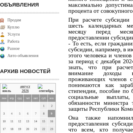
максимально допустима
ОБЪЯВЛЕНИЯ
процента от совокупного
При расчете субсидии 
Продам
шесть календарных ме
Куплю
месяцу перед меся
Услуги
предоставлении субсиди
Работа
- То есть, если граждан
субсидии, например, в и
Разное
этого человека и членов
Авто-объявления
за период с декабря 202
знать, что при расче
АРХИВ НОВОСТЕЙ
внимание доходы в
проживающих членов с
понимаются как зараб
август
стипендии, пособие по 
2026
социальные выплаты
пон
втр
срд
чет
пят
суб
вск
обязанности министра 
1
2
защиты Республики Коми
3
4
5
6
7
8
9
Она также напомни
10
11
12
13
14
15
16
предоставления субсид
что всем, кто получа
17
18
19
20
21
22
23