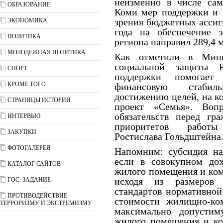
неизменно в числе сам
ОБРАЗОВАНИЕ
Коми мер поддержки и 
зрения бюджетных ассигн
ЭКОНОМИКА
года на обеспечение 
ПОЛИТИКА
региона направил 289,4 
МОЛОДЁЖНАЯ ПОЛИТИКА
Как отметили в Минис
социальной защиты 
СПОРТ
поддержки помогает
КРОМЕ ТОГО
финансовую стабил
достижению целей, на к
СТРАНИЦЫ ИСТОРИИ
проект «Семья». Воп
обязательств перед гр
ИНТЕРВЬЮ
приоритетов работы
ЗАКУПКИ
Ростислава Гольдштейна
ФОТОГАЛЕРЕЯ
Напомним: субсидия на
если в совокупном дох
КАТАЛОГ САЙТОВ
жилого помещения и ком
исходя из размеров 
ГОС. ЗАДАНИЕ
стандартов нормативно
ПРОТИВОДЕЙСТВИЕ
стоимости жилищно-ко
ТЕРРОРИЗМУ И ЭКСТРЕМИЗМУ
максимально допустим
жилого помещения и ко