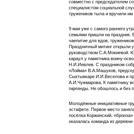
совместно с председателем со
специалистом социальной слу
тружеников тыла и вручили им 
9 мая уже с самого раннего ут
семьями пришли на праздник. 
чаепитие для вдов, тружеников
Праздничный митинг открыли
руководством С.А.Мокиевой. Ю
караул у памятника воину-осв
Н.И.Иевлев. С праздником соб
«Лойма» В.А.Машуков, председ
Сыктывкаре И.И.Веселова и пр
А.И.Чужмарова. К памятнику в
гирлянды. Не обошлось и без 
Молодёжные инициативные гру
эстафете. Первое место занял
посёлка Коржинский, «бронза» 
оказалась команда из деревни