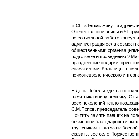
В СП «Летка» живут и здравст
Отечественной войны и 51 тру
по социальной работе консуль
администрация села совместно
общественными организациями
подготовке и проведению 9 Ма
праздничные подарки, пригото
спасателями, больницы, школы
психоневрологического интерна
В День Победы здесь состоялс
памятника воину-земляку. С с
всех поколений тепло поздрав
С.М.Попов, председатель сове
Почтить память павших на пол
безмерной благодарности нын
труженикам тыла за их боевой
сказать, всё село. Торжествен