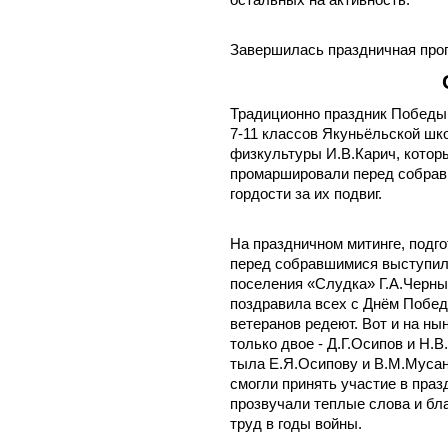
остальных на активность.
Завершилась праздничная прог
Традиционно праздник Победы
7-11 классов Якуньёльской шк
физкультуры И.В.Карич, котор
промаршировали перед собравш
гордости за их подвиг.
На праздничном митинге, подг
перед собравшимися выступил
поселения «Слудка» Г.А.Черны
поздравила всех с Днём Побед
ветеранов редеют. Вот и на н
только двое - Д.Г.Осипов и Н.
тыла Е.Я.Осипову и В.М.Мусан
смогли принять участие в праз
прозвучали теплые слова и бл
труд в годы войны.