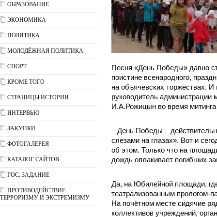
ОБРАЗОВАНИЕ
ЭКОНОМИКА
ПОЛИТИКА
МОЛОДЁЖНАЯ ПОЛИТИКА
СПОРТ
Песня «День Победы» давно с
поистине всенародного, праздн
КРОМЕ ТОГО
на объячевских торжествах. И
руководитель администрации 
СТРАНИЦЫ ИСТОРИИ
И.А.Рожицын во время митинга
ИНТЕРВЬЮ
ЗАКУПКИ
– День Победы – действительно
слезами на глазах». Вот и сег
ФОТОГАЛЕРЕЯ
об этом. Только что на площад
КАТАЛОГ САЙТОВ
дождь оплакивает погибших з
ГОС. ЗАДАНИЕ
Да, на Юбилейной площади, гд
ПРОТИВОДЕЙСТВИЕ
театрализованным прологом-п
ТЕРРОРИЗМУ И ЭКСТРЕМИЗМУ
На почётном месте сидячие ря
коллективов учреждений, орган