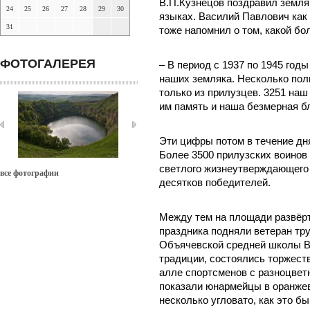
В.П.Кузнецов поздравил земля
24
25
26
27
28
29
30
языках. Василий Павлович как
31
тоже напомнил о том, какой бо
ФОТОГАЛЕРЕЯ
– В период с 1937 по 1945 год
наших земляка. Несколько пол
только из прилузцев. 3251 наш
им память и наша безмерная б
Эти цифры потом в течение дня
Более 3500 прилузских воинов
светлого жизнеутверждающего 
все фотографии
десятков победителей.
Между тем на площади развёрт
праздника подняли ветеран тр
Объячевской средней школы В
традиции, состоялись торжест
алле спортсменов с разноцве
показали юнармейцы в оранжев
несколько угловато, как это бы