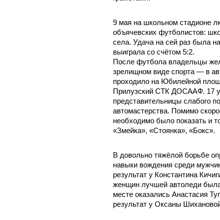
9 мая на школьном стадионе л
объячевских футболистов: шк
села. Удача на сей раз была н
выиграла со счётом 5:2.
После футбола владельцы жел
зрелищном виде спорта — в ав
проходило на Юбилейной площа
Прилузский СТК ДОСААФ. 17 у
представительницы слабого по
автомастерства. Помимо скоро
необходимо было показать и т
«Змейка», «Стоянка», «Бокс».
В довольно тяжёлой борьбе о
навыки вождения среди мужчин
результат у Константина Кичиг
женщин лучшей автоледи была
месте оказались Анастасия Туг
результат у Оксаны Шихановой