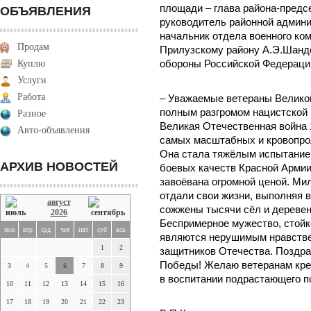
площади – глава района-предс
ОБЪЯВЛЕНИЯ
руководитель районной админи
начальник отдела военного ко
Продам
Прилузскому району А.Э.Шандо
Куплю
обороны Российской Федерации
Услуги
Работа
– Уважаемые ветераны Великой
полным разгромом нацистской 
Разное
Великая Отечественная война 1
Авто-объявления
самых масштабных и кровопрол
Она стала тяжёлым испытанием
АРХИВ НОВОСТЕЙ
боевых качеств Красной Арми
завоёвана огромной ценой. Ми
отдали свои жизни, выполняя в
август
сожжены тысячи сёл и деревен
2026
Беспримерное мужество, стойко
пон
втр
срд
чет
пят
суб
вск
являются нерушимым нравстве
1
2
защитников Отечества. Поздра
Победы! Желаю ветеранам креп
3
4
5
6
7
8
9
в воспитании подрастающего п
10
11
12
13
14
15
16
17
18
19
20
21
22
23