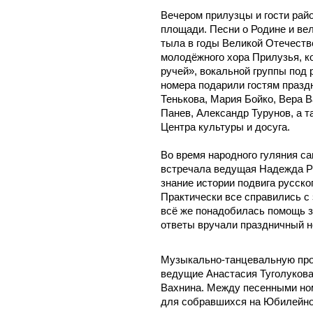
Вечером прилузцы и гости рай
площади. Песни о Родине и ве
тыла в годы Великой Отечеств
молодёжного хора Прилузья, к
ручей», вокальной группы под
номера подарили гостям празд
Тенькова, Мария Бойко, Вера 
Панев, Александр Турунов, а 
Центра культуры и досуга.
Во время народного гуляния с
встречала ведущая Надежда Ра
знание истории подвига русског
Практически все справились с 
всё же понадобилась помощь з
ответы вручали праздничный н
Музыкально-танцевальную про
ведущие Анастасия Туголукова
Вахнина. Между песенными но
для собравшихся на Юбилейно