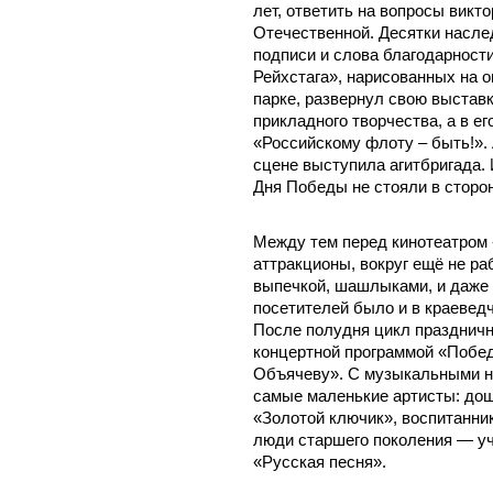
лет, ответить на вопросы викт
Отечественной. Десятки насле
подписи и слова благодарност
Рейхстага», нарисованных на о
парке, развернул свою выставк
прикладного творчества, а в ег
«Российскому флоту – быть!».
сцене выступила агитбригада.
Дня Победы не стояли в сторон
Между тем перед кинотеатром
аттракционы, вокруг ещё не р
выпечкой, шашлыками, и даже
посетителей было и в краевед
После полудня цикл празднич
концертной программой «Побед
Объячеву». С музыкальными н
самые маленькие артисты: до
«Золотой ключик», воспитанни
люди старшего поколения — у
«Русская песня».