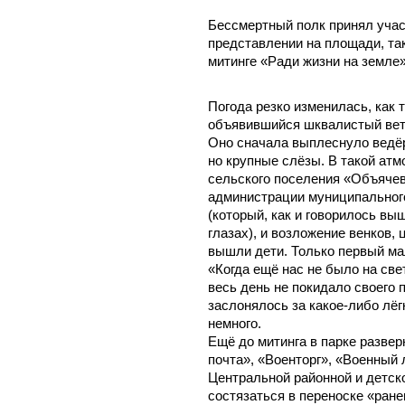
Бессмертный полк принял учас
представлении на площади, так
митинге «Ради жизни на земле»
Погода резко изменилась, как 
объявившийся шквалистый вете
Оно сначала выплеснуло ведёр
но крупные слёзы. В такой ат
сельского поселения «Объячев
администрации муниципальног
(который, как и говорилось вы
глазах), и возложение венков, 
вышли дети. Только первый ма
«Когда ещё нас не было на све
весь день не покидало своего 
заслонялось за какое-либо лёг
немного.
Ещё до митинга в парке разве
почта», «Военторг», «Военный 
Центральной районной и детс
состязаться в переноске «ране