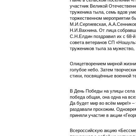
Ныне в сельском поселении «
участник Великой Отечественн
труженика тыла, семь вдов ум
торжественном мероприятии б
М.И.Сергиевская, А.А.Сенников
Н.И.Вахнина. От лица собравш
С.Н.Елдин поздравил их с 68-
совета ветеранов СП «Ношуль»
тружеников тыла за мужество,
Олицетворением мирной жизни
голубое небо. Затем творчески
стихи, посвящённые военной т
В День Победы на улицы сел
победа общая, она одна на всех
Да будет мир во всём мире!» –
раздавали прохожим. Одновре
приняли участие в акции «Геор
Всероссийскую акцию «Бессме