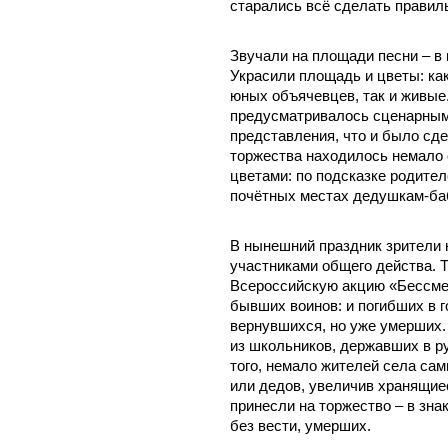
старались всё сделать правил
Звучали на площади песни – в 
Украсили площадь и цветы: ка
юных объячевцев, так и живые.
предусматривалось сценарным
представления, что и было сд
торжества находилось немало с
цветами: по подсказке родите
почётных местах дедушкам-ба
В нынешний праздник зрители 
участниками общего действа. 
Всероссийскую акцию «Бессме
бывших воинов: и погибших в 
вернувшихся, но уже умерших.
из школьников, державших в р
того, немало жителей села са
или дедов, увеличив хранящие
принесли на торжество – в зна
без вести, умерших.