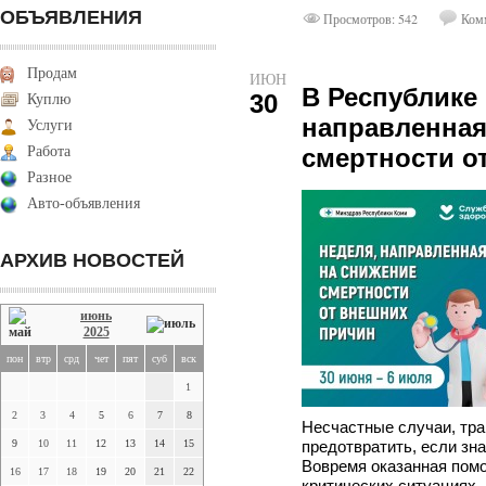
ОБЪЯВЛЕНИЯ
Просмотров: 542
Комм
Продам
ИЮН
В Республике
30
Куплю
направленная
Услуги
Работа
смертности о
Разное
Авто-объявления
АРХИВ НОВОСТЕЙ
июнь
2025
пон
втр
срд
чет
пят
суб
вск
1
2
3
4
5
6
7
8
Несчастные случаи, тра
9
10
11
12
13
14
15
предотвратить, если зна
Вовремя оказанная помо
16
17
18
19
20
21
22