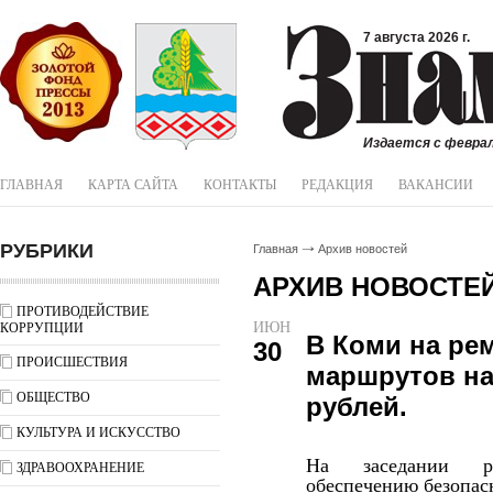
7 августа 2026 г.
Издается с феврал
ГЛАВНАЯ
КАРТА САЙТА
КОНТАКТЫ
РЕДАКЦИЯ
ВАКАНСИИ
РУБРИКИ
Главная
Архив новостей
АРХИВ НОВОСТЕ
ПРОТИВОДЕЙСТВИЕ
ИЮН
КОРРУПЦИИ
В Коми на ре
30
ПРОИСШЕСТВИЯ
маршрутов на
ОБЩЕСТВО
рублей.
КУЛЬТУРА И ИСКУССТВО
На заседании ре
ЗДРАВООХРАНЕНИЕ
обеспечению безопас