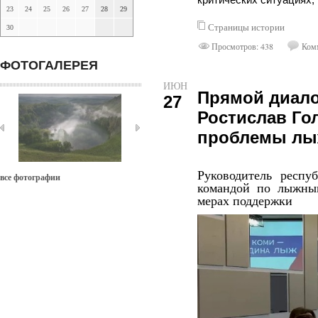
критических ситуациях,
23
24
25
26
27
28
29
Страницы истории
30
Просмотров: 438
Комм
ФОТОГАЛЕРЕЯ
ИЮН
Прямой диало
27
Ростислав Г
проблемы лы
Руководитель респу
все фотографии
командой по лыжны
мерах поддержки