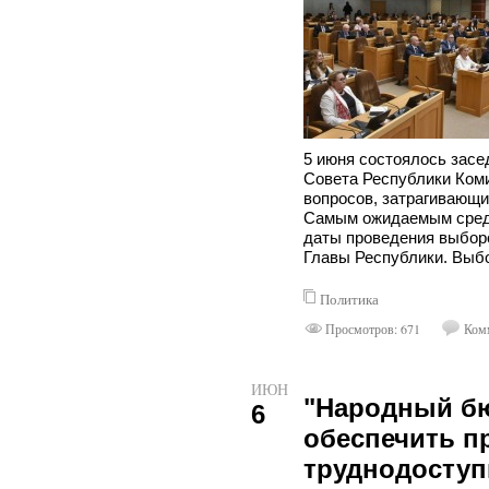
5 июня состоялось засе
Совета Республики Коми
вопросов, затрагивающи
Самым ожидаемым среди
даты проведения выборо
Главы Республики. Выбо
Политика
Просмотров: 671
Комм
ИЮН
"Народный бю
6
обеспечить п
труднодосту